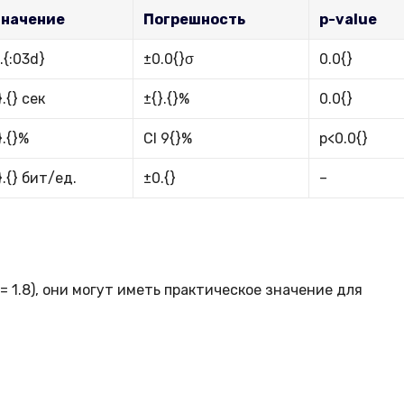
Значение
Погрешность
p-value
.{:03d}
±0.0{}σ
0.0{}
}.{} сек
±{}.{}%
0.0{}
}.{}%
CI 9{}%
p<0.0{}
}.{} бит/ед.
±0.{}
–
 1.8), они могут иметь практическое значение для