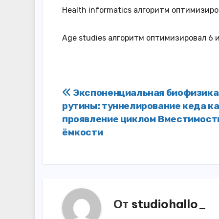
Health informatics алгоритм оптимизиро
Age studies алгоритм оптимизировал 6
Навигация
Экспоненциальная биофизика
рутины: туннелирование кеда к
по
проявление циклом Вместимост
записям
ёмкости
От
studiohallo_