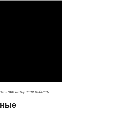
сточник: авторская съёмка)
нные