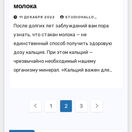
молока
11 ДЕКАБРЯ 2022
STUDIOHALLO_
После долгих лет заблуждений вам пора
узнать, что стакан молока — не
единственный способ получить здоровую
дозу кальция. При этом кальций —
чрезвычайно необходимый нашему
организму минерал. «Кальций важен для…
Пагинация
1
2
3
записей