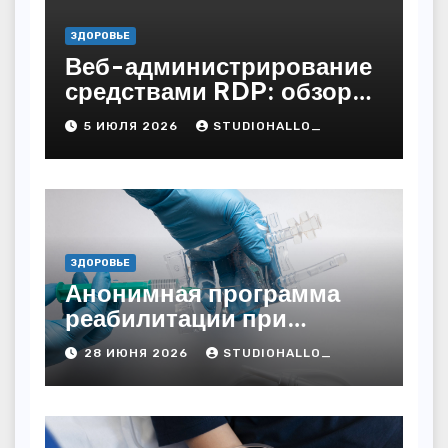
ЗДОРОВЬЕ
Веб-администрирование
средствами RDP: обзор
технических решений
5 ИЮЛЯ 2026
STUDIOHALLO_
ЗДОРОВЬЕ
Анонимная программа
реабилитации при
алкогольной зависимости
28 ИЮНЯ 2026
STUDIOHALLO_
с персональным
подходом и
лицензированными
врачами