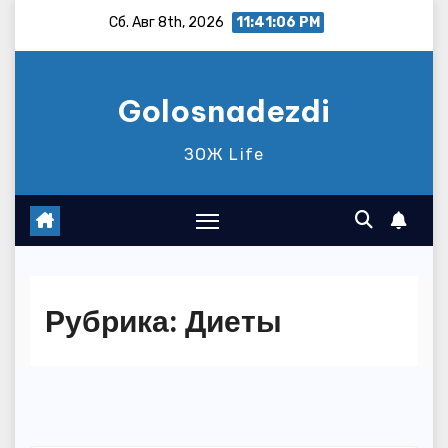
Перейти
Сб. Авг 8th, 2026
11:41:08 PM
к
содержимому
Golosnadezdi
ЗОЖ Life
Рубрика:
Диеты