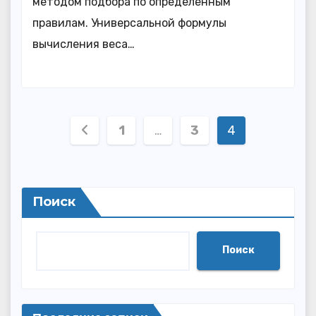
методом подбора по определенным
правилам. Универсальной формулы
вычисления веса…
Пагинация
1
…
3
4
записей
Поиск
Поиск