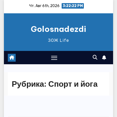
Перейти
Чт. Авг 6th, 2026
3:22:23 PM
к
содержимому
Golosnadezdi
ЗОЖ Life
Рубрика:
Спорт и йога