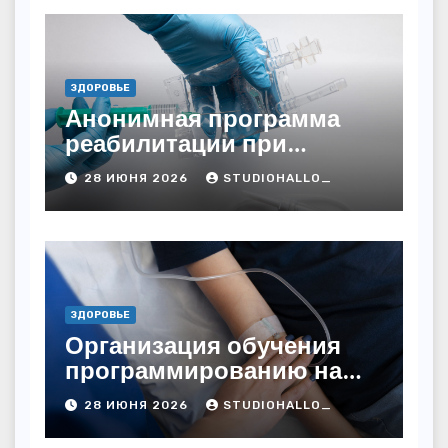
ЗДОРОВЬЕ
Анонимная программа
реабилитации при
алкогольной зависимости
28 ИЮНЯ 2026
STUDIOHALLO_
с персональным
подходом и
лицензированными
врачами
ЗДОРОВЬЕ
Организация обучения
программированию на
дому
28 ИЮНЯ 2026
STUDIOHALLO_