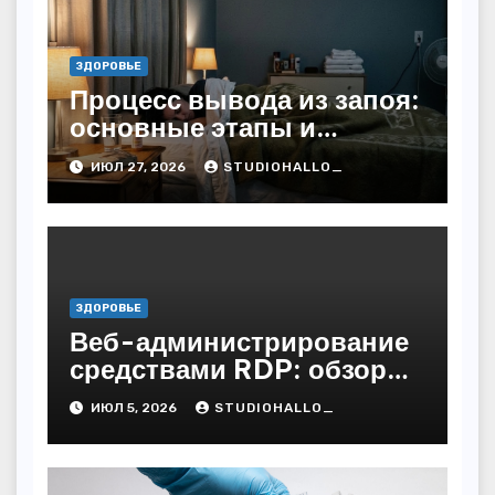
ЗДОРОВЬЕ
Процесс вывода из запоя:
основные этапы и
методы
ИЮЛ 27, 2026
STUDIOHALLO_
ЗДОРОВЬЕ
Веб-администрирование
средствами RDP: обзор
технических решений
ИЮЛ 5, 2026
STUDIOHALLO_