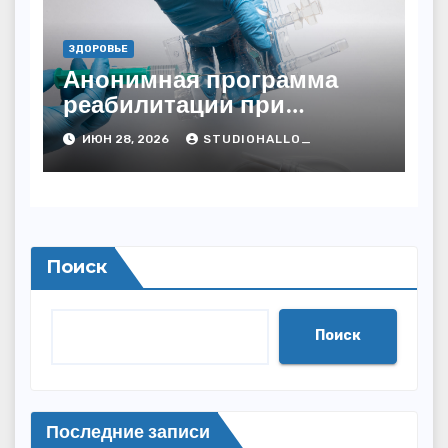
ЗДОРОВЬЕ
Анонимная программа
реабилитации при
алкогольной зависимости
ИЮН 28, 2026
STUDIOHALLO_
с персональным
подходом и
лицензированными
врачами
Поиск
Поиск
Последние записи