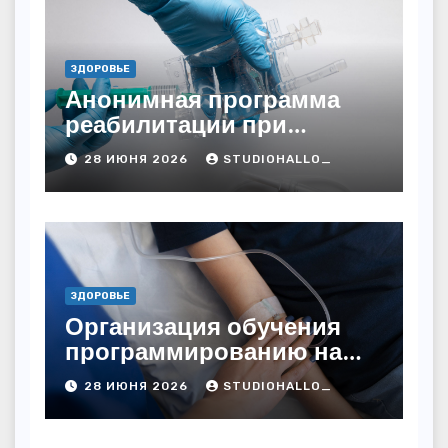
ЗДОРОВЬЕ
Анонимная программа
реабилитации при
алкогольной зависимости
28 ИЮНЯ 2026
STUDIOHALLO_
с персональным
подходом и
лицензированными
врачами
ЗДОРОВЬЕ
Организация обучения
программированию на
дому
28 ИЮНЯ 2026
STUDIOHALLO_