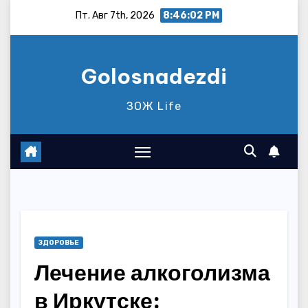
Перейти
Пт. Авг 7th, 2026
8:46:03 PM
к
содержимому
Golosnadezdi
ЗОЖ Life
ЗДОРОВЬЕ
Лечение алкоголизма
в Иркутске: