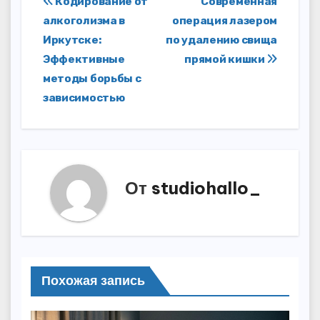
Навигация
Кодирование от
Современная
алкоголизма в
операция лазером
по
Иркутске:
по удалению свища
записям
Эффективные
прямой кишки
методы борьбы с
зависимостью
От
studiohallo_
Похожая запись