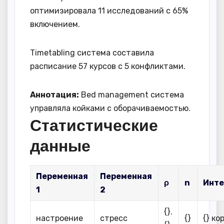
оптимизировала 11 исследований с 65%
включением.
Timetabling система составила
расписание 57 курсов с 5 конфликтами.
Аннотация:
Bed management система
управляла койками с оборачиваемостью.
Статистические
данные
Переменная
Переменная
ρ
n
Инте
1
2
{}.
настроение
стресс
{}
{} ко