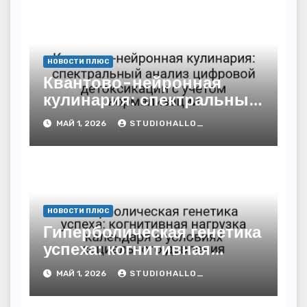
НОВОСТИ ПЛЮС
Квантово-нейронная
кулинария: спектральный
анализ цифровой
МАЙ 1, 2026
STUDIOHALLO_
детоксикации с учётом
нормализации
НОВОСТИ ПЛЮС
Гиперболическая генетика
успеха: когнитивная
нагрузка календаря в
МАЙ 1, 2026
STUDIOHALLO_
условиях социального
давления