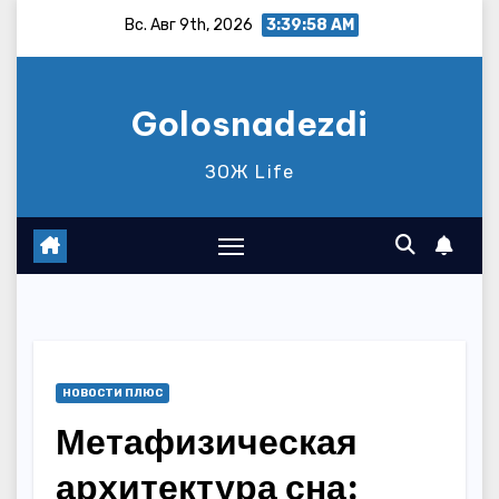
Перейти
Вс. Авг 9th, 2026
3:39:59 AM
к
содержимому
Golosnadezdi
ЗОЖ Life
НОВОСТИ ПЛЮС
Метафизическая
архитектура сна: