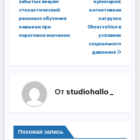
забытых вещей:
кулинария:
записям
стохастический
когнитивная
резонанс обучения
нагрузка
навыкам при
Observation в
пороговом значении
условиях
социального
давления
От
studiohallo_
Похожая запись