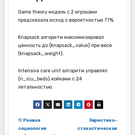
Game theory модель с 2 игроками
предсказала исход с вероятностью 77%.
Knapsack алгоритм максимизировал
ценность до {knapsack_value} при весе
{knapsack_weight}.
Intensive care unit алгоритм управлял
{n_icu_beds} койками с 24
летальностью.
Навигация
Роевая
Эвристико-
социология
стохастическая
по