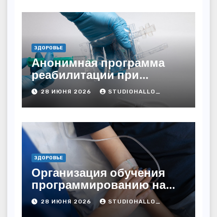
ЗДОРОВЬЕ
Анонимная программа
реабилитации при
алкогольной зависимости
28 ИЮНЯ 2026
STUDIOHALLO_
с персональным
подходом и
лицензированными
врачами
ЗДОРОВЬЕ
Организация обучения
программированию на
дому
28 ИЮНЯ 2026
STUDIOHALLO_