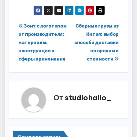
Навигация
Зонт с логотипом
Сборные грузы из
от производителя:
Китая: выбор
по
материалы,
способа доставки
записям
конструкции и
по срокам и
сферы применения
стоимости
От
studiohallo_