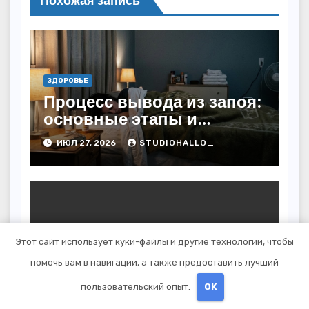
Похожая запись
ЗДОРОВЬЕ
Процесс вывода из запоя:
основные этапы и
методы
ИЮЛ 27, 2026
STUDIOHALLO_
ЗДОРОВЬЕ
Этот сайт использует куки-файлы и другие технологии, чтобы
Веб-администрирование
помочь вам в навигации, а также предоставить лучший
средствами RDP: обзор
технических решений
пользовательский опыт.
OK
ИЮЛ 5, 2026
STUDIOHALLO_