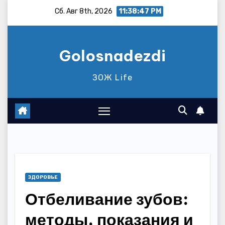
Перейти
Сб. Авг 8th, 2026
11:38:49 PM
к
содержимому
Golosnadezdi
ЗОЖ Life
ЗДОРОВЬЕ
Отбеливание зубов:
методы, показания и