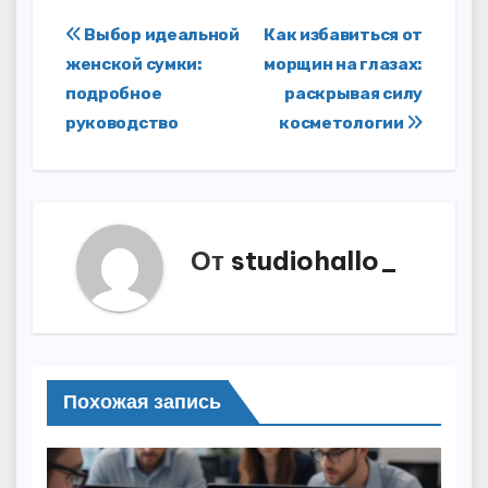
Навигация
Выбор идеальной
Как избавиться от
женской сумки:
морщин на глазах:
по
подробное
раскрывая силу
записям
руководство
косметологии
От
studiohallo_
Похожая запись