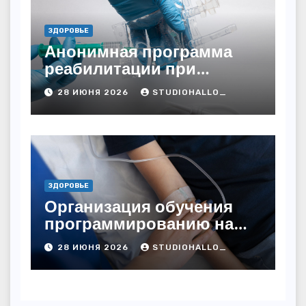
ЗДОРОВЬЕ
Анонимная программа
реабилитации при
алкогольной зависимости
28 ИЮНЯ 2026
STUDIOHALLO_
с персональным
подходом и
лицензированными
врачами
ЗДОРОВЬЕ
Организация обучения
программированию на
дому
28 ИЮНЯ 2026
STUDIOHALLO_