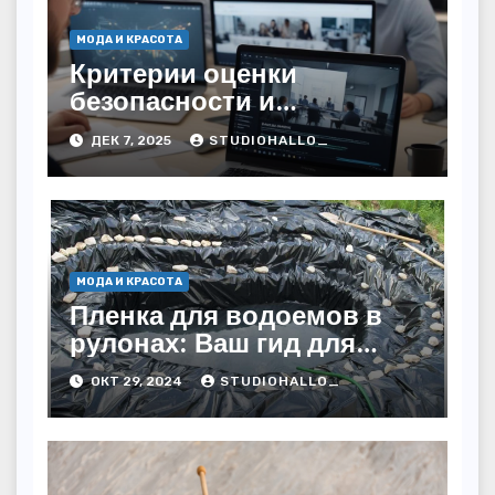
МОДА И КРАСОТА
Критерии оценки
безопасности и
легитимности онлайн-
ДЕК 7, 2025
STUDIOHALLO_
сервисов для работы с
кредитами
МОДА И КРАСОТА
Пленка для водоемов в
рулонах: Ваш гид для
выбора и применения
ОКТ 29, 2024
STUDIOHALLO_