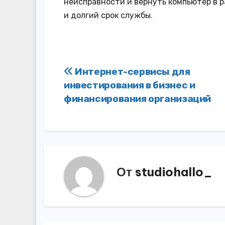
неисправности и вернуть компьютер в р
и долгий срок службы.
Навигация
Интернет-сервисы для
инвестирования в бизнес и
по
финансирования организаций
записям
От
studiohallo_