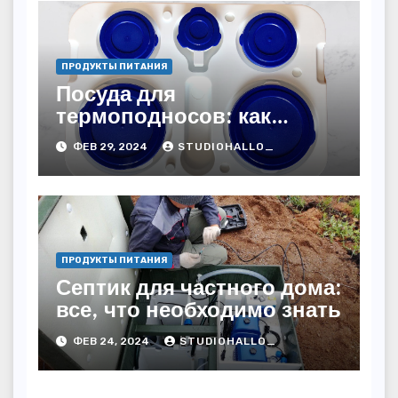
ПРОДУКТЫ ПИТАНИЯ
Посуда для
термоподносов: как
правильно выбрать и
ФЕВ 29, 2024
STUDIOHALLO_
использовать
ПРОДУКТЫ ПИТАНИЯ
Септик для частного дома:
все, что необходимо знать
ФЕВ 24, 2024
STUDIOHALLO_