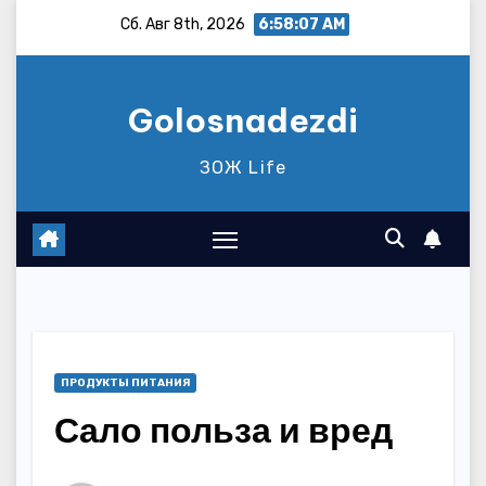
Перейти
Сб. Авг 8th, 2026
6:58:08 AM
к
содержимому
Golosnadezdi
ЗОЖ Life
ПРОДУКТЫ ПИТАНИЯ
Сало польза и вред