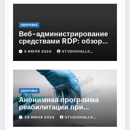
ЗДОРОВЬЕ
Веб-администрирование
средствами RDP: обзор
технических решений
5 ИЮЛЯ 2026
STUDIOHALLO_
ЗДОРОВЬЕ
Анонимная программа
реабилитации при
алкогольной зависимости
28 ИЮНЯ 2026
STUDIOHALLO_
с персональным
подходом и