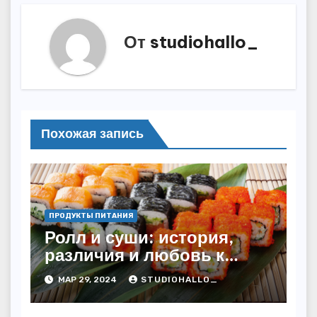
От
studiohallo_
Похожая запись
ПРОДУКТЫ ПИТАНИЯ
Ролл и суши: история,
различия и любовь к
японской кухне
МАР 29, 2024
STUDIOHALLO_