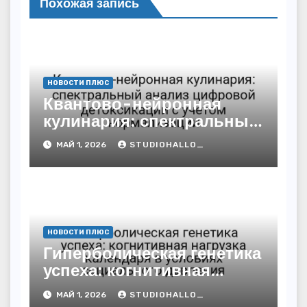
Похожая запись
НОВОСТИ ПЛЮС
Квантово-нейронная
кулинария: спектральный
анализ цифровой
МАЙ 1, 2026
STUDIOHALLO_
детоксикации с учётом
нормализации
НОВОСТИ ПЛЮС
Гиперболическая генетика
успеха: когнитивная
нагрузка календаря в
МАЙ 1, 2026
STUDIOHALLO_
условиях социального