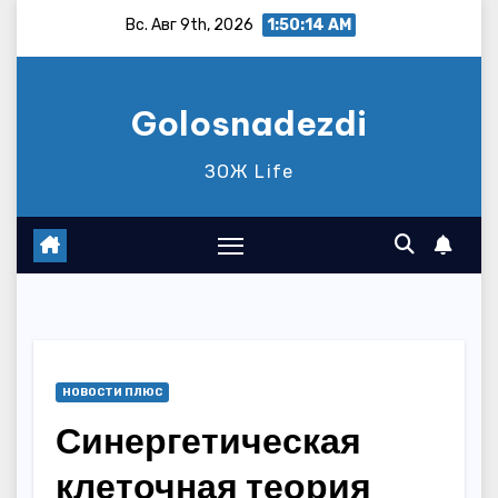
Перейти
Вс. Авг 9th, 2026
1:50:15 AM
к
содержимому
Golosnadezdi
ЗОЖ Life
НОВОСТИ ПЛЮС
Синергетическая
клеточная теория