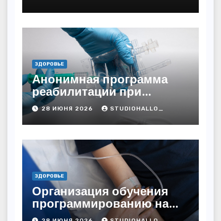
ЗДОРОВЬЕ
Анонимная программа
реабилитации при
алкогольной зависимости
28 ИЮНЯ 2026
STUDIOHALLO_
с персональным
подходом и
лицензированными
врачами
ЗДОРОВЬЕ
Организация обучения
программированию на
дому
28 ИЮНЯ 2026
STUDIOHALLO_