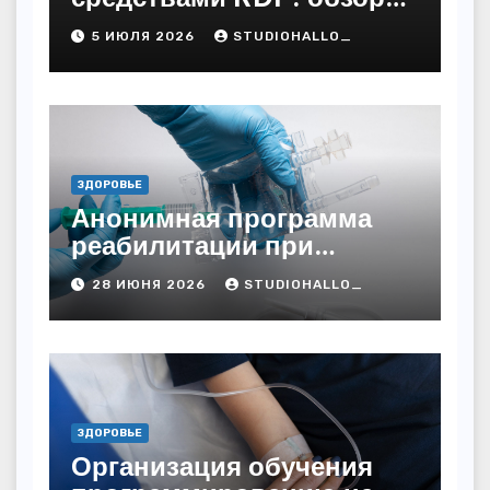
технических решений
5 ИЮЛЯ 2026
STUDIOHALLO_
ЗДОРОВЬЕ
Анонимная программа
реабилитации при
алкогольной зависимости
28 ИЮНЯ 2026
STUDIOHALLO_
с персональным
подходом и
лицензированными
врачами
ЗДОРОВЬЕ
Организация обучения