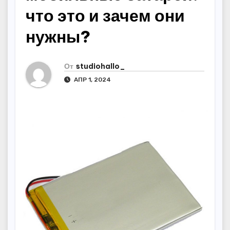
что это и зачем они
нужны?
От
studiohallo_
АПР 1, 2024