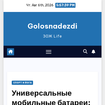
Перейти
Чт. Авг 6th, 2026
5:57:40 PM
к
содержимому
Golosnadezdi
ЗОЖ Life
СПОРТ И ЙОГА
Универсальные
мобильные батареи: