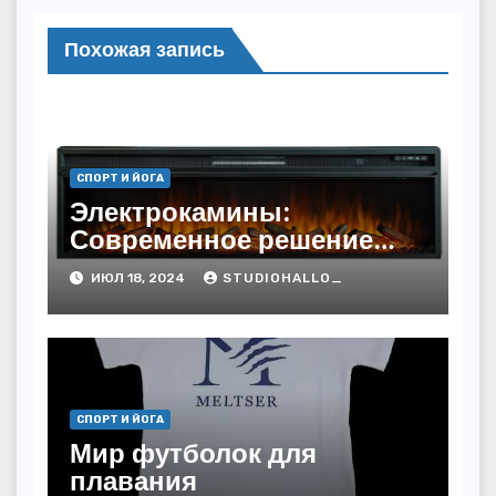
Похожая запись
СПОРТ И ЙОГА
Электрокамины:
Современное решение
для уюта и тепла
ИЮЛ 18, 2024
STUDIOHALLO_
СПОРТ И ЙОГА
Мир футболок для
плавания