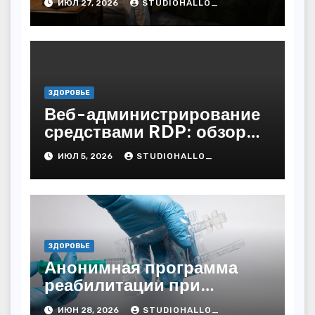
ИЮЛ 27, 2026
STUDIOHALLO_
ЗДОРОВЬЕ
Веб-администрирование
средствами RDP: обзор
технических решений
ИЮЛ 5, 2026
STUDIOHALLO_
ЗДОРОВЬЕ
Анонимная программа
реабилитации при
алкогольной зависимости
ИЮН 28, 2026
STUDIOHALLO_