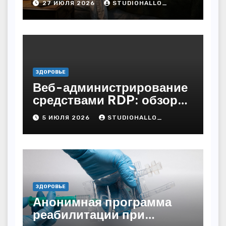
27 ИЮЛЯ 2026
STUDIOHALLO_
ЗДОРОВЬЕ
Веб-администрирование
средствами RDP: обзор
технических решений
5 ИЮЛЯ 2026
STUDIOHALLO_
ЗДОРОВЬЕ
Анонимная программа
реабилитации при