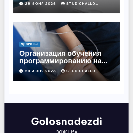
алкогольной зависимости
28 ИЮНЯ 2026
STUDIOHALLO_
с персональным
подходом и
лицензированными
врачами
ЗДОРОВЬЕ
Организация обучения
программированию на
дому
28 ИЮНЯ 2026
STUDIOHALLO_
Golosnadezdi
ЗОЖ Life