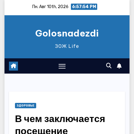
Перейти
Пн. Авг 10th, 2026
6:57:55 PM
к
содержимому
Golosnadezdi
ЗОЖ Life
ЗДОРОВЬЕ
В чем заключается
посещение