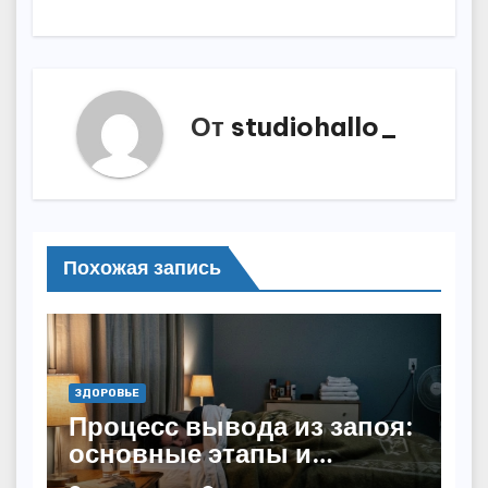
От
studiohallo_
Похожая запись
ЗДОРОВЬЕ
Процесс вывода из запоя:
основные этапы и
методы