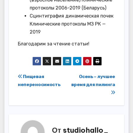
протоколы 2006-2019 (Беларусь)
Сцинтиграфия динамическая почек
Клинические протоколы МЗ РК —
2019
Благодарим за чтение статьи!
Навигация
Пищевая
Осень – лучшее
непереносимость
время для пилинга
по
записям
От
studiohallo_