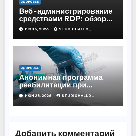
ЗДОРОВЬЕ
Веб-администрирование
средствами RDP: обзор
технических решений
ИЮЛ 5, 2026
STUDIOHALLO_
ЗДОРОВЬЕ
Анонимная программа
реабилитации при
алкогольной зависимости
ИЮН 28, 2026
STUDIOHALLO_
с персональным
подходом и
лицензированными
врачами
Добавить комментарий