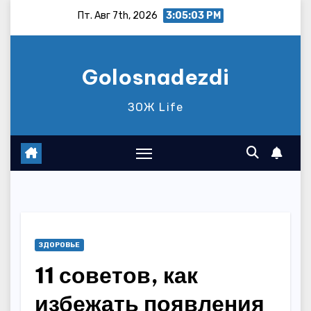
Перейти
Пт. Авг 7th, 2026
3:05:04 PM
к
содержимому
Golosnadezdi
ЗОЖ Life
ЗДОРОВЬЕ
11 советов, как
избежать появления