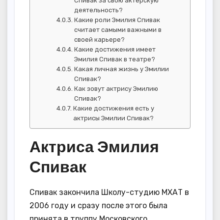
Спивак за свою актерскую
деятельность?
Какие роли Эмилия Спивак
считает самыми важными в
своей карьере?
Какие достижения имеет
Эмилия Спивак в театре?
Какая личная жизнь у Эмилии
Спивак?
Как зовут актрису Эмилию
Спивак?
Какие достижения есть у
актрисы Эмилии Спивак?
Актриса Эмилия
Спивак
Спивак закончила Школу-студию МХАТ в
2006 году и сразу после этого была
принята в труппу Московского