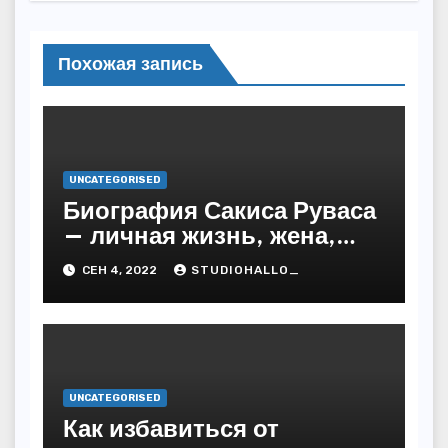
Похожая запись
UNCATEGORISED
Биография Сакиса Руваса
— личная жизнь, жена,
дети. Главные моменты в
СЕН 4, 2022
STUDIOHALLO_
жизни и карьере
греческого певца
UNCATEGORISED
Как избавиться от