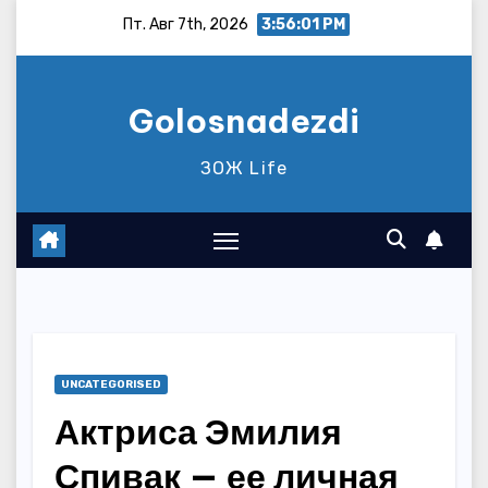
Перейти
Пт. Авг 7th, 2026
3:56:02 PM
к
содержимому
Golosnadezdi
ЗОЖ Life
UNCATEGORISED
Актриса Эмилия
Спивак — ее личная