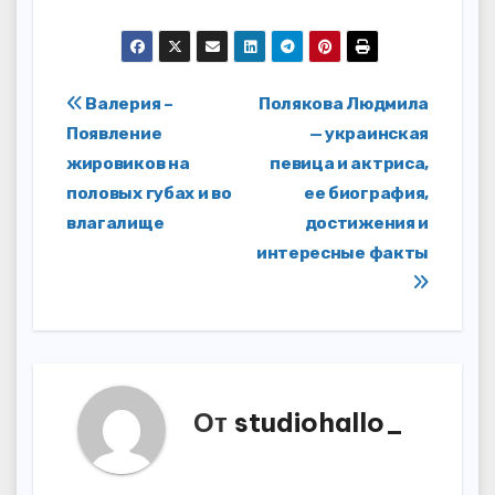
Навигация
Валерия –
Полякова Людмила
Появление
— украинская
по
жировиков на
певица и актриса,
записям
половых губах и во
ее биография,
влагалище
достижения и
интересные факты
От
studiohallo_