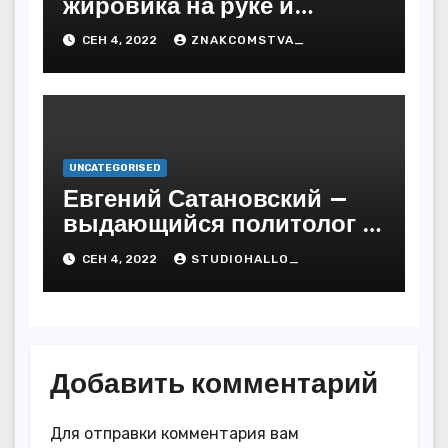
жировика на руке и
предупредить
СЕН 4, 2022
ZNAKCOMSTVA_
последствия
UNCATEGORISED
Евгений Сатановский —
выдающийся политолог и
публицист с бесподобной
СЕН 4, 2022
STUDIOHALLO_
биографией и
многочисленными
достижениями
Добавить комментарий
Для отправки комментария вам