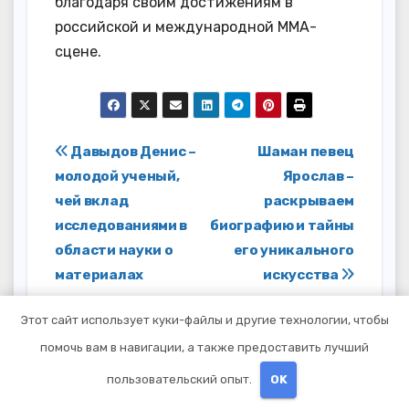
благодаря своим достижениям в
российской и международной MMA-
сцене.
Навигация
Давыдов Денис –
Шаман певец
молодой ученый,
Ярослав –
по
чей вклад
раскрываем
записям
исследованиями в
биографию и тайны
области науки о
его уникального
материалах
искусства
превзошел
Этот сайт использует куки-файлы и другие технологии, чтобы
ожидания,
помочь вам в навигации, а также предоставить лучший
открывая новые
горизонты и
пользовательский опыт.
OK
принеся множество