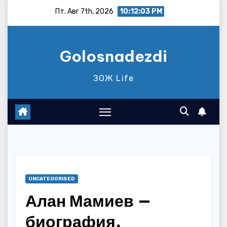
Перейти
Пт. Авг 7th, 2026
10:12:04 PM
к
содержимому
Golosnadezdi
ЗОЖ Life
UNCATEGORISED
Алан Мамиев —
биография,