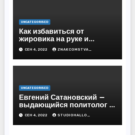
UNCATEGORISED
Как избавиться от
жировика на руке и
предупредить
СЕН 4, 2022
ZNAKCOMSTVA_
последствия
UNCATEGORISED
Евгений Сатановский —
выдающийся политолог и
публицист с бесподобной
СЕН 4, 2022
STUDIOHALLO_
биографией и
многочисленными
достижениями