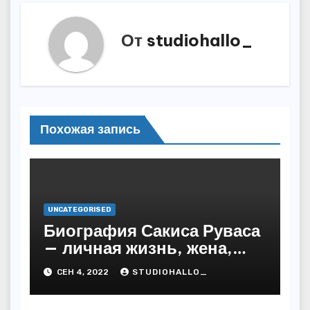
От
studiohallo_
Похожая запись
UNCATEGORISED
Биография Сакиса Руваса
— личная жизнь, жена,
дети. Главные моменты в
СЕН 4, 2022
STUDIOHALLO_
жизни и карьере
греческого певца