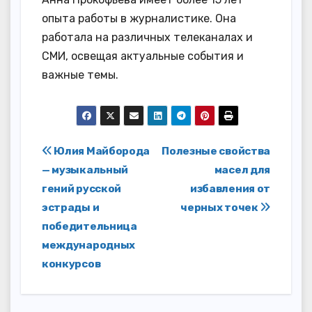
опыта работы в журналистике. Она
работала на различных телеканалах и
СМИ, освещая актуальные события и
важные темы.
Навигация
Юлия Майборода
Полезные свойства
— музыкальный
масел для
по
гений русской
избавления от
записям
эстрады и
черных точек
победительница
международных
конкурсов