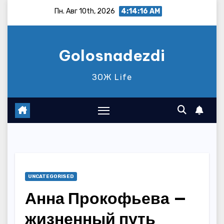
Перейти
Пн. Авг 10th, 2026
4:14:17 AM
к
содержимому
Golosnadezdi
ЗОЖ Life
UNCATEGORISED
Анна Прокофьева —
жизненный путь