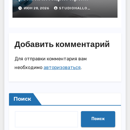
алкогольной зависимости
ИЮН 28, 2026
STUDIOHALLO_
с персональным
подходом и
лицензированными
врачами
Добавить комментарий
Для отправки комментария вам
необходимо
авторизоваться
.
Поиск
Поиск