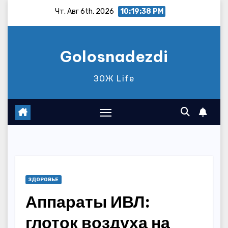
Перейти
Чт. Авг 6th, 2026
10:19:39 PM
к
содержимому
Golosnadezdi
ЗОЖ Life
ЗДОРОВЬЕ
Аппараты ИВЛ:
глоток воздуха на