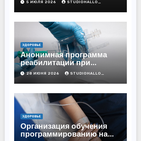
5 ИЮЛЯ 2026
STUDIOHALLO_
ЗДОРОВЬЕ
Анонимная программа
реабилитации при
алкогольной зависимости
28 ИЮНЯ 2026
STUDIOHALLO_
с персональным
подходом и
лицензированными
врачами
ЗДОРОВЬЕ
Организация обучения
программированию на