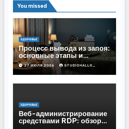
You missed
ЗДОРОВЬЕ
Процесс вывода из запоя:
основные этапы и
методы
27 ИЮЛЯ 2026
STUDIOHALLO_
ЗДОРОВЬЕ
Веб-администрирование
средствами RDP: обзор
технических решений