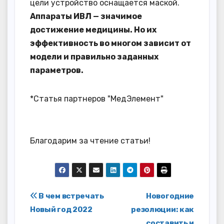
цели устройство оснащается маской.
Аппараты ИВЛ — значимое
достижение медицины. Но их
эффективность во многом зависит от
модели и правильно заданных
параметров.
*Статья партнеров "МедЭлемент"
Благодарим за чтение статьи!
Навигация
В чем встречать
Новогодние
Новый год 2022
резолюции: как
по
составить и