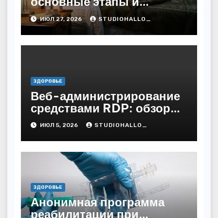
основные этапы и
методы
ИЮЛ 27, 2026
STUDIOHALLO_
ЗДОРОВЬЕ
Веб-администрирование
средствами RDP: обзор
технических решений
ИЮЛ 5, 2026
STUDIOHALLO_
ЗДОРОВЬЕ
Анонимная программа
реабилитации при