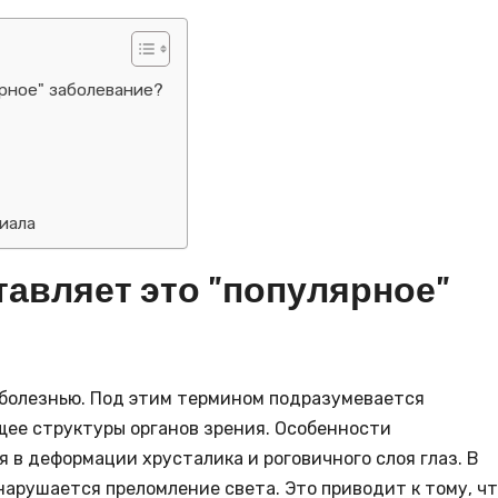
ярное" заболевание?
иала
тавляет это "популярное"
болезнью. Под этим термином подразумевается
ее структуры органов зрения. Особенности
 в деформации хрусталика и роговичного слоя глаз. В
арушается преломление света. Это приводит к тому, ч