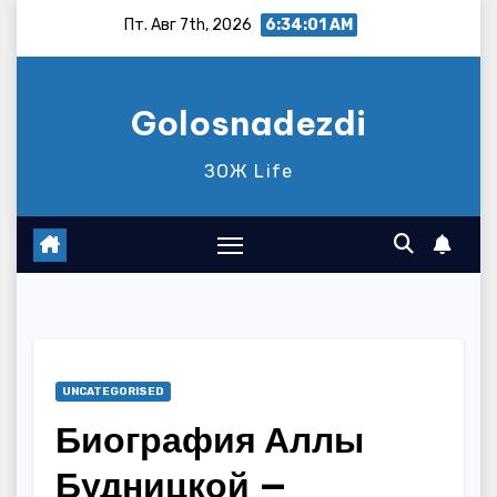
Перейти
Пт. Авг 7th, 2026
6:34:02 AM
к
содержимому
Golosnadezdi
ЗОЖ Life
UNCATEGORISED
Биография Аллы
Будницкой —