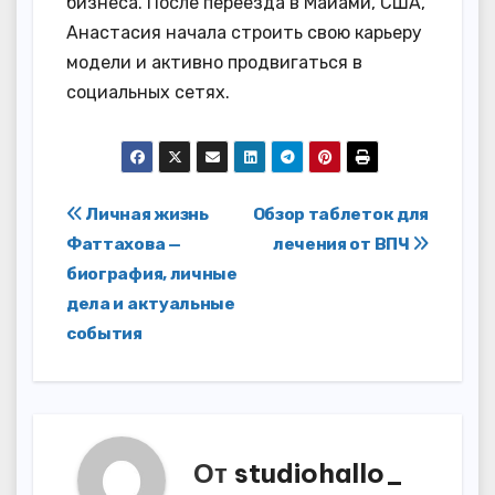
бизнеса. После переезда в Майами, США,
Анастасия начала строить свою карьеру
модели и активно продвигаться в
социальных сетях.
Навигация
Личная жизнь
Обзор таблеток для
Фаттахова —
лечения от ВПЧ
по
биография, личные
записям
дела и актуальные
события
От
studiohallo_