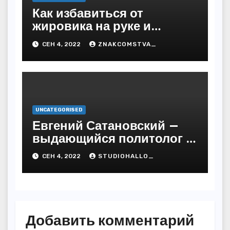
Как избавиться от
жировика на руке и
предупредить
СЕН 4, 2022
ZNAKCOMSTVA_
последствия
UNCATEGORISED
Евгений Сатановский —
выдающийся политолог и
публицист с бесподобной
СЕН 4, 2022
STUDIOHALLO_
биографией и
многочисленными
достижениями
Добавить комментарий