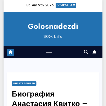
Перейти
Вс. Авг 9th, 2026
5:50:59 AM
к
содержимому
Golosnadezdi
ЗОЖ Life
UNCATEGORISED
Биография
Анастасия Квитко —