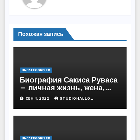
Похожая запись
UNCATEGORISED
Биография Сакиса Руваса
— личная жизнь, жена,
дети. Главные моменты в
СЕН 4, 2022
STUDIOHALLO_
жизни и карьере
греческого певца
UNCATEGORISED