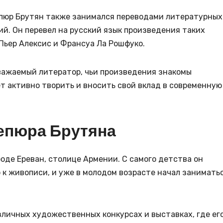
епюр Брутян также занимался переводами литературных
ий. Он перевел на русский язык произведения таких
 Пьер Алексис и Франсуа Ла Рошфуко.
важаемый литератор, чьи произведения знакомы
т активно творить и вносить свой вклад в современную
Зепюра Брутяна
роде Ереван, столице Армении. С самого детства он
о к живописи, и уже в молодом возрасте начал занимать
зличных художественных конкурсах и выставках, где ег