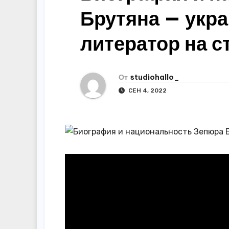
р
m
Брутяна — укра
l
а
a
в
литератор на с
s
и
s
т
От
studiohallo_
n
ь
СЕН 4, 2022
i
k
i