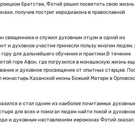
Троицком Братстве, Фотий решил посвятить свою жизнь
онахи, получив постриг иеродиакона в православной
ан священника и служил духовным отцом в одной из
ант и духовное участие принесли пользу многим людям, 
 гору для дальнейшего обучения и практики.В течение
ятой горе Афон, где погрузился в монашескую жизнь ещ
ование и духовное просвещение от опытных старцев. По
ил монастырь Казанской иконы Божьей Матери в Орловск
разился и стал одним из наиболее почитаемых духовны
стыря для всех и помогал людям найти покой и духовно
веди и духовным наставлениям иеромонах Фотий оказал