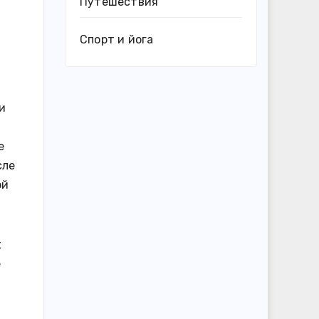
Путешествия
Спорт и йога
и
е
сле
ой
х
е