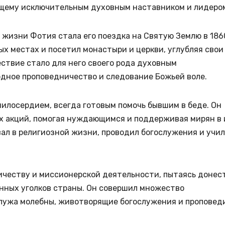
ящему исключительным духовным наставником и лидеро
 жизни Фотия стала его поездка на Святую Землю в 186
ых местах и посетил монастыри и церкви, углубляя свои
ествие стало для него своего рода духовным
рдное проповедничество и следование Божьей воле.
илосердием, всегда готовым помочь бывшим в беде. Он
х акций, помогая нуждающимся и поддерживая мирян в 
ал в религиозной жизни, проводил богослужения и учил
честву и миссионерской деятельности, пытаясь донес
нных уголков страны. Он совершил множество
служа молебны, животворящие богослужения и проповед