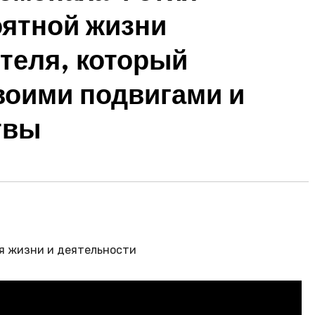
оятной жизни
теля, который
воими подвигами и
твы