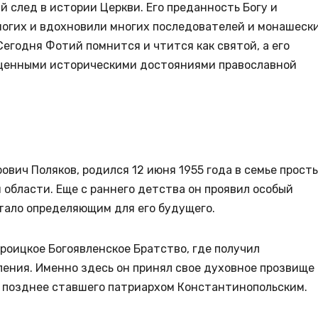
 след в истории Церкви. Его преданность Богу и
огих и вдохновили многих последователей и монашеск
Сегодня Фотий помнится и чтится как святой, а его
 ценными историческими достояниями православной
ович Поляков, родился 12 июня 1955 года в семье прост
 области. Еще с раннего детства он проявил особый
стало определяющим для его будущего.
Троицкое Богоявленское Братство, где получил
ления. Именно здесь он принял свое духовное прозвище
, позднее ставшего патриархом Константинопольским.