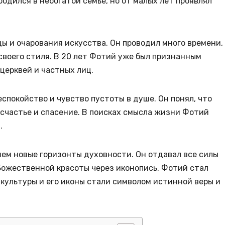
одился в небогатой семье, но от малых лет проявлял
ды и очарования искусства. Он проводил много времени,
своего стиля. В 20 лет Фотий уже был признанным
 церквей и частных лиц.
покойство и чувство пустоты в душе. Он понял, что
счастье и спасение. В поисках смысла жизни Фотий
.
ем новые горизонты духовности. Он отдавал все силы
ожественной красоты через иконопись. Фотий стал
культуры и его иконы стали символом истинной веры и