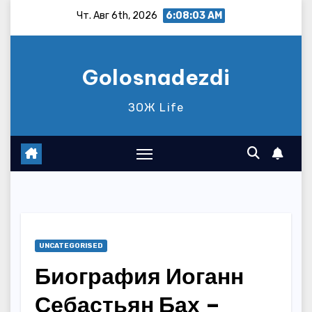
Перейти
Чт. Авг 6th, 2026
6:08:04 AM
к
содержимому
Golosnadezdi
ЗОЖ Life
UNCATEGORISED
Биография Иоганн
Себастьян Бах –