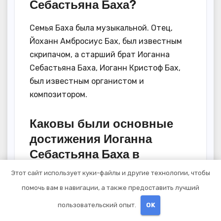
Себастьяна Баха?
Семья Баха была музыкальной. Отец,
Йоханн Амбросиус Бах, был известным
скрипачом, а старший брат Иоганна
Себастьяна Баха, Иоганн Кристоф Бах,
был известным органистом и
композитором.
Каковы были основные
достижения Иоганна
Себастьяна Баха в
музыке?
Этот сайт использует куки-файлы и другие технологии, чтобы
помочь вам в навигации, а также предоставить лучший
Иоганн Себастьян Бах считается одним
из величайших композиторов в истории
пользовательский опыт.
OK
музыки. Он оставил огромное наследие,