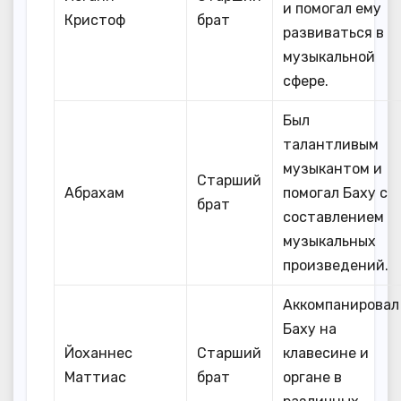
и помогал ему
Кристоф
брат
развиваться в
музыкальной
сфере.
Был
талантливым
музыкантом и
Старший
Абрахам
помогал Баху с
брат
составлением
музыкальных
произведений.
Аккомпанировал
Баху на
Йоханнес
Старший
клавесине и
Маттиас
брат
органе в