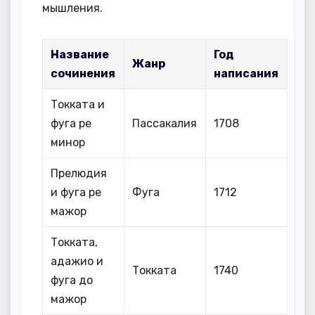
мышления.
Название
Год
Жанр
сочинения
написания
Токката и
фуга ре
Пассакалия
1708
минор
Прелюдия
и фуга ре
Фуга
1712
мажор
Токката,
адажио и
Токката
1740
фуга до
мажор