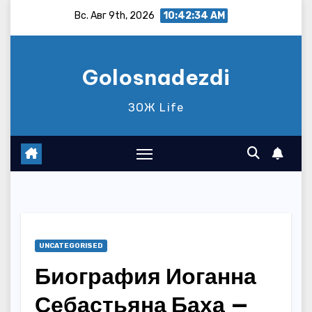
Перейти
Вс. Авг 9th, 2026
10:42:35 AM
к
содержимому
Golosnadezdi
ЗОЖ Life
UNCATEGORISED
Биография Иоганна
Себастьяна Баха —