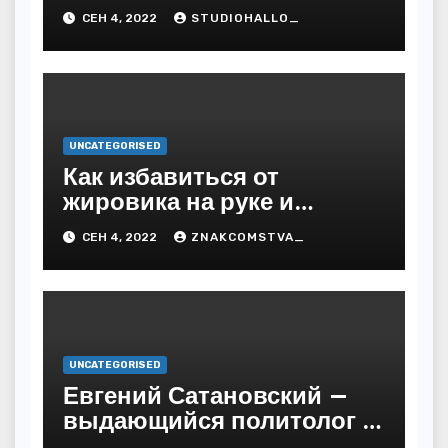
дети. Главные моменты в
СЕН 4, 2022
STUDIOHALLO_
жизни и карьере
греческого певца
UNCATEGORISED
Как избавиться от
жировика на руке и
предупредить
СЕН 4, 2022
ZNAKCOMSTVA_
последствия
UNCATEGORISED
Евгений Сатановский —
выдающийся политолог и
публицист с бесподобной