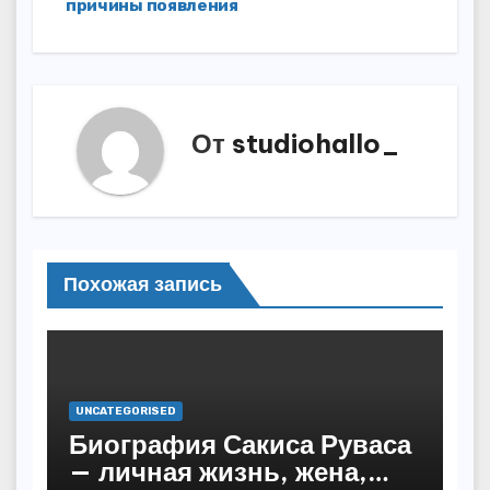
причины появления
От
studiohallo_
Похожая запись
UNCATEGORISED
Биография Сакиса Руваса
— личная жизнь, жена,