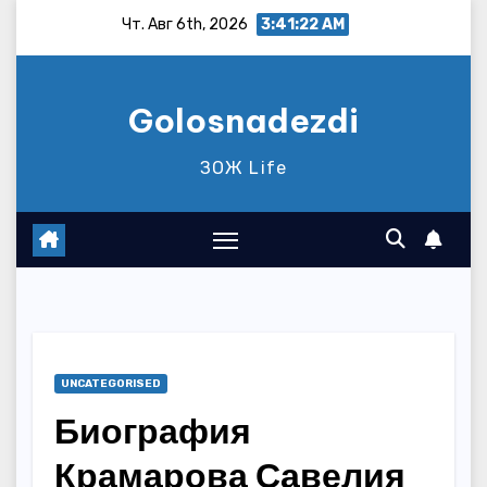
Перейти
Чт. Авг 6th, 2026
3:41:23 AM
к
содержимому
Golosnadezdi
ЗОЖ Life
UNCATEGORISED
Биография
Крамарова Савелия