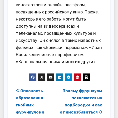
кинотеатров и онлайн-платформ,
посвященных российскому кино. Также,
некоторые его работы могут быть
доступны на видеосервисах и
телеканалах, посвященных культуре и
искусству. Он снялся в таких известных
фильмах, как «Большая перемена», «Иван
Васильевич меняет профессию»,
«Карнавальная ночь» и многих других.
Навигация
Опасность
Почему фурункулы
образования
появляются на
по
гнойных
подбородке и как
записям
фурункулов и
от них избавиться