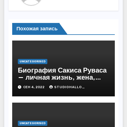
Похожая запись
UNCATEGORISED
Биография Сакиса Руваса
— личная жизнь, жена,
дети. Главные моменты в
СЕН 4, 2022
STUDIOHALLO_
жизни и карьере
греческого певца
UNCATEGORISED