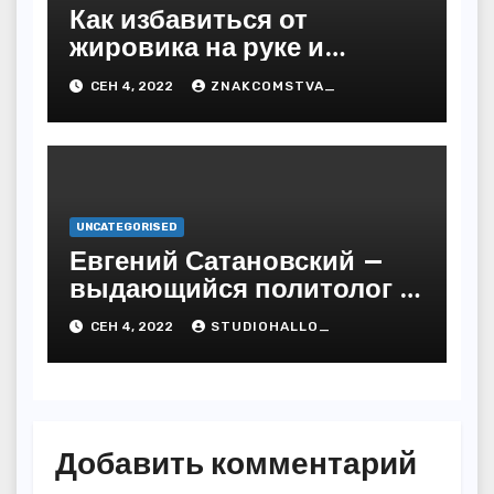
Как избавиться от
жировика на руке и
предупредить
СЕН 4, 2022
ZNAKCOMSTVA_
последствия
UNCATEGORISED
Евгений Сатановский —
выдающийся политолог и
публицист с бесподобной
СЕН 4, 2022
STUDIOHALLO_
биографией и
многочисленными
достижениями
Добавить комментарий