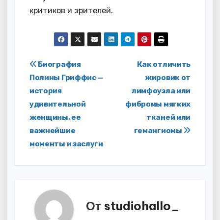
критиков и зрителей.
Навигация
Биография
Как отличить
Полины Гриффис —
жировик от
по
история
лимфоузла или
записям
удивительной
фибромы мягких
женщины, ее
тканей или
важнейшие
гемангиомы
моменты и заслуги
От
studiohallo_