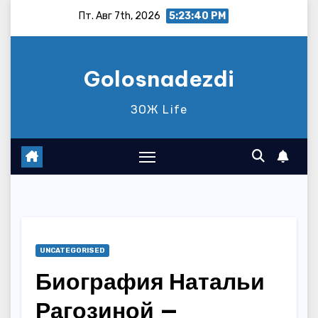
Перейти
Пт. Авг 7th, 2026
5:23:41 PM
к
содержимому
Golosnadezdi
ЗОЖ Life
UNCATEGORISED
Биография Натальи
Рагозиной —