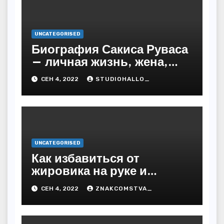
UNCATEGORISED
Биография Сакиса Руваса
— личная жизнь, жена,
дети. Главные моменты в
СЕН 4, 2022
STUDIOHALLO_
жизни и карьере
греческого певца
UNCATEGORISED
Как избавиться от
жировика на руке и
предупредить
СЕН 4, 2022
ZNAKCOMSTVA_
последствия