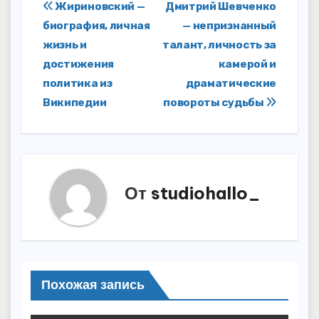
Навигация
Жириновский —
Дмитрий Шевченко
биография, личная
— непризнанный
по
жизнь и
талант, личность за
записям
достижения
камерой и
политика из
драматические
Википедии
повороты судьбы
От
studiohallo_
Похожая запись