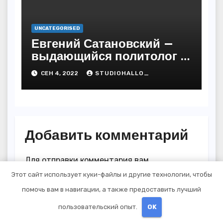
UNCATEGORISED
Евгений Сатановский —
выдающийся политолог и
публицист с бесподобной
СЕН 4, 2022
STUDIOHALLO_
биографией и
многочисленными
достижениями
Добавить комментарий
Для отправки комментария вам
необходимо
авторизоваться
.
Этот сайт использует куки-файлы и другие технологии, чтобы
помочь вам в навигации, а также предоставить лучший
пользовательский опыт.
OK