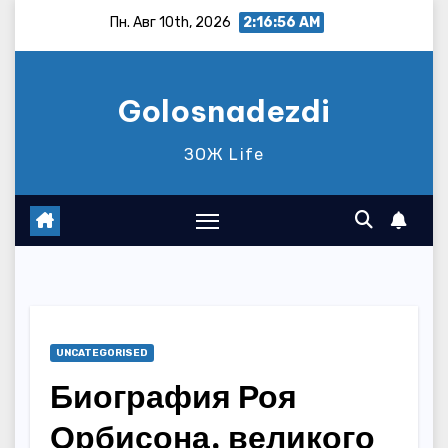
Перейти
Пн. Авг 10th, 2026
2:16:57 AM
к
содержимому
Golosnadezdi
ЗОЖ Life
UNCATEGORISED
Биография Роя
Орбисона, великого