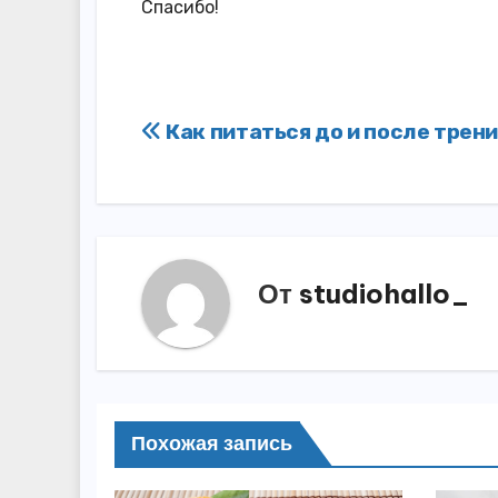
Спасибо!
Навигация
Как питаться до и после трени
по
записям
От
studiohallo_
Похожая запись