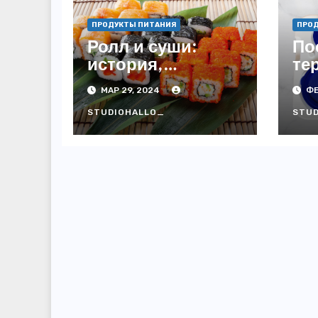
ПРОДУКТЫ ПИТАНИЯ
ПРО
Ролл и суши:
По
история,
те
различия и
ка
МАР 29, 2024
ФЕ
любовь к
вы
японской кухне
ис
STUDIOHALLO_
STU