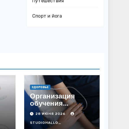
Путешествия
Спорт и йога
ЗДОРОВЬЕ
Организация
обучения
при
программировани
28 ИЮНЯ 2026
ю на дому
STUDIOHALLO_