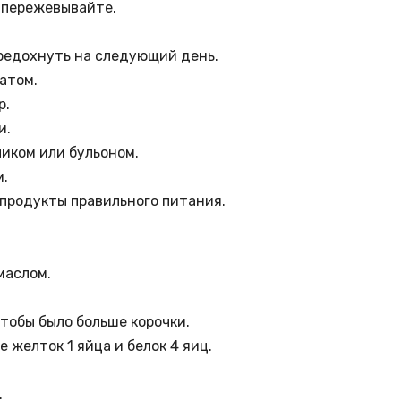
 пережевывайте.
ередохнуть на следующий день.
атом.
р.
и.
чиком или бульоном.
м.
 продукты правильного питания.
маслом.
чтобы было больше корочки.
 желток 1 яйца и белок 4 яиц.
.