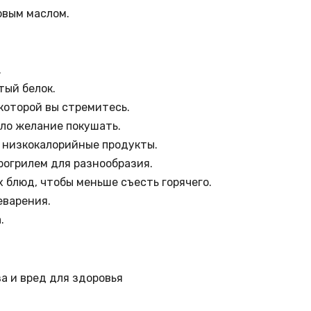
овым маслом.
.
тый белок.
 которой вы стремитесь.
кло желание покушать.
о низкокалорийные продукты.
рогрилем для разнообразия.
х блюд, чтобы меньше съесть горячего.
еварения.
.
а и вред для здоровья