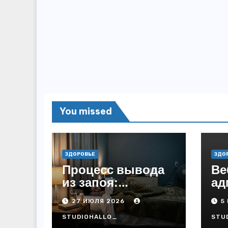
You missed
ЗДОРОВЬЕ
ЗДО
Процесс вывода
Ве
из запоя:
ад
основные этапы
ие
27 ИЮЛЯ 2026
5
и методы
RD
те
STUDIOHALLO_
STU