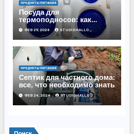
ПРОДУКТЫ ПИТАНИЯ
Посуда для
термоподносов: как
правильно выбрать и
ФЕВ 29, 2024
STUDIOHALLO_
использовать
ПРОДУКТЫ ПИТАНИЯ
Септик для частного дома:
все, что необходимо знать
ФЕВ 24, 2024
STUDIOHALLO_
Поиск