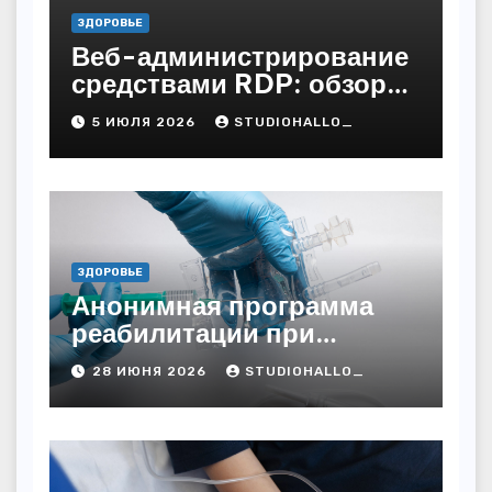
ЗДОРОВЬЕ
Веб-администрирование
средствами RDP: обзор
технических решений
5 ИЮЛЯ 2026
STUDIOHALLO_
ЗДОРОВЬЕ
Анонимная программа
реабилитации при
алкогольной зависимости
28 ИЮНЯ 2026
STUDIOHALLO_
с персональным
подходом и
лицензированными
врачами