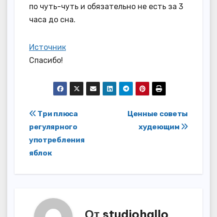
по чуть-чуть и обязательно не есть за 3
часа до сна.
Источник
Спасибо!
Навигация
Три плюса
Ценные советы
регулярного
худеющим
по
употребления
записям
яблок
От
studiohallo_