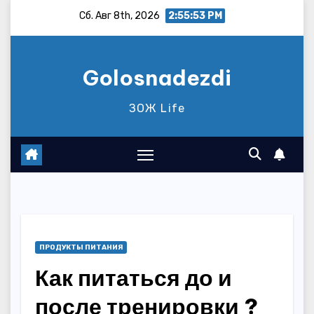
Перейти
Сб. Авг 8th, 2026
2:55:54 PM
к
содержимому
Golosnadezdi
ЗОЖ Life
ПРОДУКТЫ ПИТАНИЯ
Как питаться до и
после тренировки ?