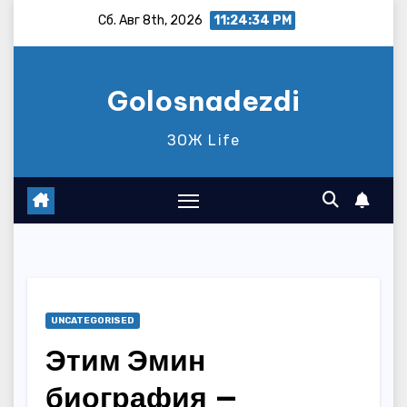
Перейти
Сб. Авг 8th, 2026
11:24:35 PM
к
содержимому
Golosnadezdi
ЗОЖ Life
UNCATEGORISED
Этим Эмин
биография —