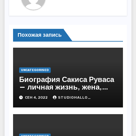
Похожая запись
UNCATEGORISED
Биография Сакиса Руваса
— личная жизнь, жена,
дети. Главные моменты в
СЕН 4, 2022
STUDIOHALLO_
жизни и карьере
греческого певца