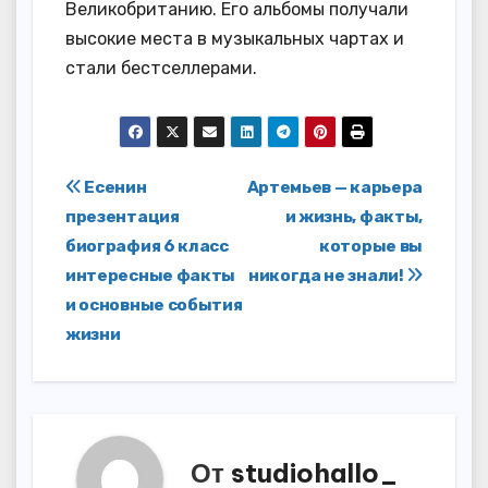
Великобританию. Его альбомы получали
высокие места в музыкальных чартах и
стали бестселлерами.
Навигация
Есенин
Артемьев — карьера
презентация
и жизнь, факты,
по
биография 6 класс
которые вы
записям
интересные факты
никогда не знали!
и основные события
жизни
От
studiohallo_