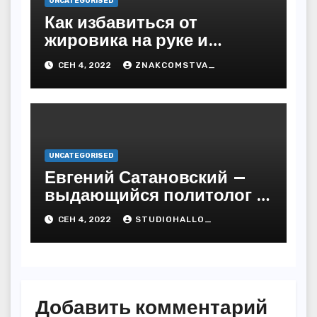
UNCATEGORISED
Как избавиться от
жировика на руке и
предупредить
СЕН 4, 2022
ZNAKCOMSTVA_
последствия
UNCATEGORISED
Евгений Сатановский —
выдающийся политолог и
публицист с бесподобной
СЕН 4, 2022
STUDIOHALLO_
биографией и
многочисленными
достижениями
Добавить комментарий