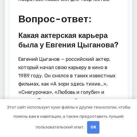
Вопрос-ответ:
Какая актерская карьера
была у Евгения Цыганова?
Евгений Цыганов — российский актер,
который начал свою карьеру в кино в
1989 году. Он снялся в таких известных
фильмах, как «А зори здесь тихие…»,
«Снегурочка», «Любовь и голуби» и
других. В течение своей карьеры он
Этот сайт использует куки-файлы и другие технологии, чтобы
снялся в более чем 50 фильмах и
помочь вам в навигации, а также предоставить лучший
телесериалах, а также работал на
театральной сцене.
пользовательский опыт.
OK