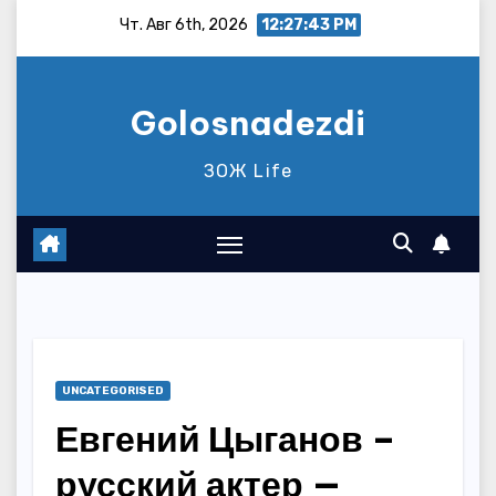
Перейти
Чт. Авг 6th, 2026
12:27:44 PM
к
содержимому
Golosnadezdi
ЗОЖ Life
UNCATEGORISED
Евгений Цыганов –
русский актер —