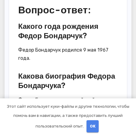
Вопрос-ответ:
Какого года рождения
Федор Бондарчук?
Федор Бондарчук родился 9 мая 1967
года.
Какова биография Федора
Бондарчука?
Федор Бондарчук — российский
Этот сайт использует куки-файлы и другие технологии, чтобы
режиссер, актер, продюсер и
помочь вам в навигации, а также предоставить лучший
кинооператор. Он родился в Москве 9
мая 1967 года. В 1991 году он окончил
пользовательский опыт.
OK
Всероссийский государственный