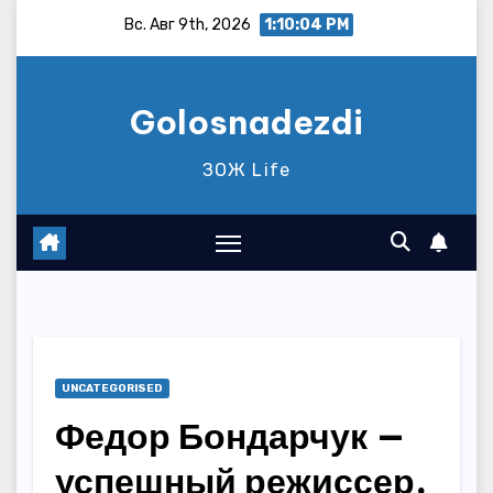
Перейти
Вс. Авг 9th, 2026
1:10:05 PM
к
содержимому
Golosnadezdi
ЗОЖ Life
UNCATEGORISED
Федор Бондарчук —
успешный режиссер,