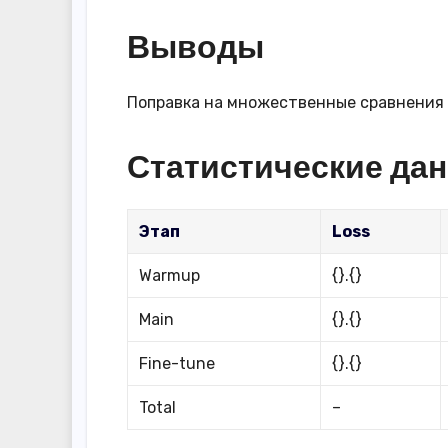
Выводы
Поправка на множественные сравнения (
Статистические да
Этап
Loss
Warmup
{}.{}
Main
{}.{}
Fine-tune
{}.{}
Total
–