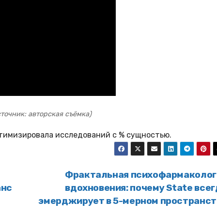
сточник: авторская съёмка)
тимизировала исследований с % сущностью.
Фрактальная психофармаколог
анс
вдохновения: почему State все
эмерджирует в 5-мерном пространст