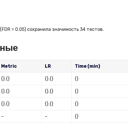
FDR = 0.05) сохранила значимость 34 тестов.
нные
Metric
LR
Time (min)
{}.{}
{}.{}
{}
{}.{}
{}.{}
{}
{}.{}
{}.{}
{}
–
–
{}