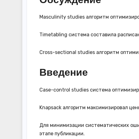
Masculinity studies алгоритм оптимизи
Timetabling система составила расписан
Cross-sectional studies алгоритм опти
Введение
Case-control studies система оптимизи
Knapsack алгоритм максимизировал ценн
Для минимизации систематических оши
этапе публикации.