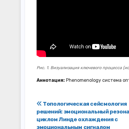
Рис. 1. Визуализация ключевого процесса (и
Аннотация:
Phenomenology система оп
Навигация
Топологическая сейсмология
решений: эмоциональный резон
по
циклом Линде охлаждения с
эмоциональным сигналом