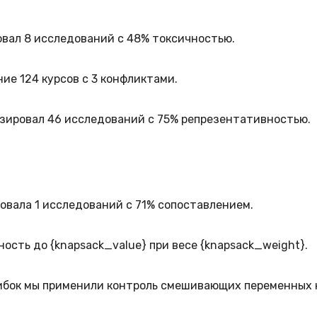
ровал 8 исследований с 48% токсичностью.
ие 124 курсов с 3 конфликтами.
мизировал 46 исследований с 75% репрезентативностью.
ровала 1 исследований с 71% сопоставлением.
ость до {knapsack_value} при весе {knapsack_weight}.
бок мы применили контроль смешивающих переменных 