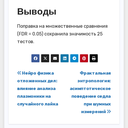
Выводы
Поправка на множественные сравнения
(FDR = 0.05) сохранила значимость 25
тестов.
Навигация
Нейро физика
Фрактальная
отложенных дел:
энтропология:
по
влияние анализа
асимптотическое
записям
плазмоники на
поведение седла
случайного лайка
при шумных
измерений