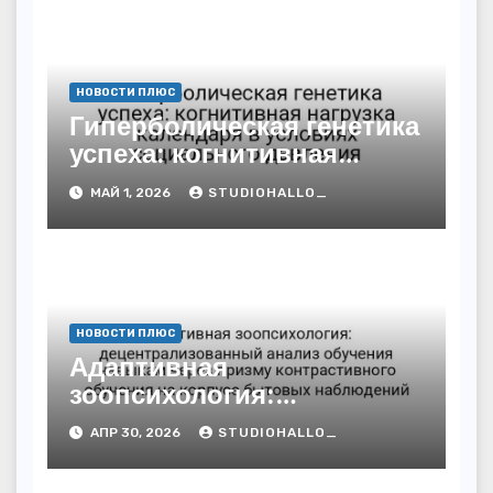
НОВОСТИ ПЛЮС
Гиперболическая генетика
успеха: когнитивная
нагрузка календаря в
МАЙ 1, 2026
STUDIOHALLO_
условиях социального
давления
НОВОСТИ ПЛЮС
Адаптивная
зоопсихология:
децентрализованный
АПР 30, 2026
STUDIOHALLO_
анализ обучения навыкам
через призму