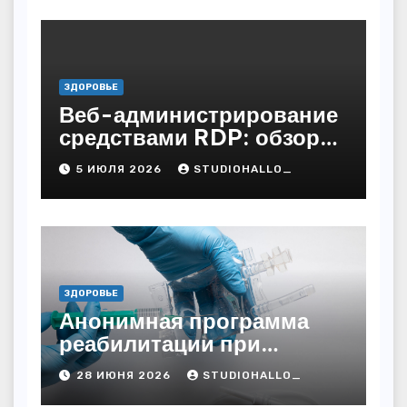
ЗДОРОВЬЕ
Веб-администрирование
средствами RDP: обзор
технических решений
5 ИЮЛЯ 2026
STUDIOHALLO_
ЗДОРОВЬЕ
Анонимная программа
реабилитации при
алкогольной зависимости
28 ИЮНЯ 2026
STUDIOHALLO_
с персональным