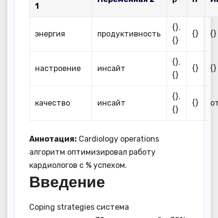
1
{}.
энергия
продуктивность
{}
{
{}
{}.
настроение
инсайт
{}
{}
{}
{}.
качество
инсайт
{}
о
{}
Аннотация:
Cardiology operations
алгоритм оптимизировал работу
кардиологов с % успехом.
Введение
Coping strategies система