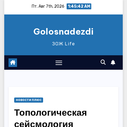
Перейти
Пт. Авг 7th, 2026
1:45:43 AM
к
содержимому
Golosnadezdi
ЗОЖ Life
НОВОСТИ ПЛЮС
Топологическая
сейсмология