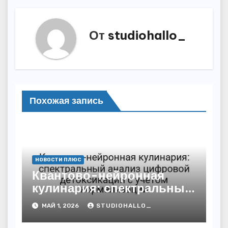
От
studiohallo_
Похожая запись
НОВОСТИ ПЛЮС
Квантово-нейронная
кулинария: спектральный
анализ цифровой
МАЙ 1, 2026
STUDIOHALLO_
детоксикации с учётом
нормализации