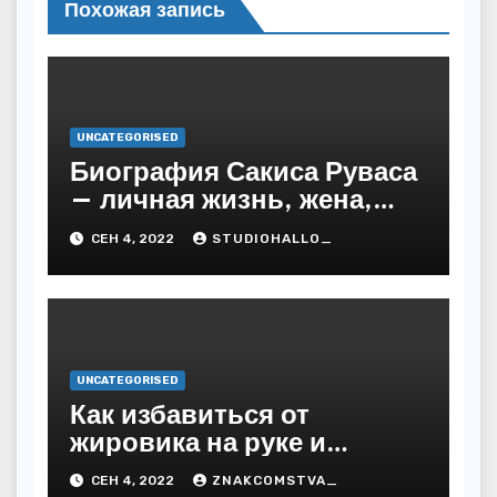
Похожая запись
UNCATEGORISED
Биография Сакиса Руваса
— личная жизнь, жена,
дети. Главные моменты в
СЕН 4, 2022
STUDIOHALLO_
жизни и карьере
греческого певца
UNCATEGORISED
Как избавиться от
жировика на руке и
предупредить
СЕН 4, 2022
ZNAKCOMSTVA_
последствия