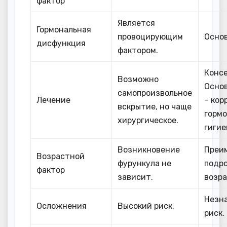
фактор
Является
Гормональная
провоцирующим
Основ
дисфункция
фактором.
Конс
Возможно
Осно
самопроизвольное
Лечение
– кор
вскрытие, но чаще
гормо
хирургическое.
гигие
Возникновение
Преи
Возрастной
фурункула не
подр
фактор
зависит.
возра
Незн
Осложнения
Высокий риск.
риск.