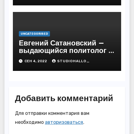
UNCATEGORISED
Евгений Сатановский —
выдающийся политолог и
публицист с бесподобной
СЕН 4, 2022
STUDIOHALLO_
биографией и
многочисленными
достижениями
Добавить комментарий
Для отправки комментария вам
необходимо
авторизоваться
.