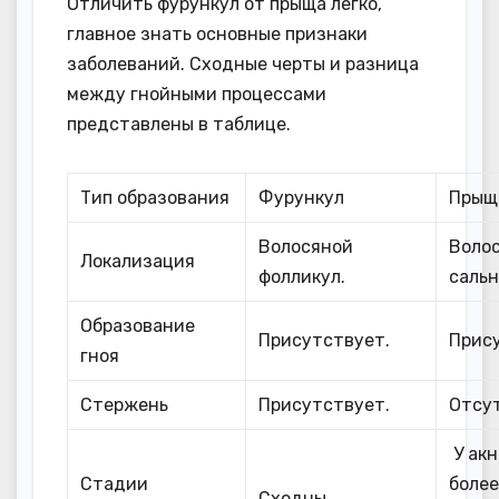
Отличить фурункул от прыща легко,
главное знать основные признаки
заболеваний. Сходные черты и разница
между гнойными процессами
представлены в таблице.
Тип образования
Фурункул
Прыщ
Волосяной
Волос
Локализация
фолликул.
сальн
Образование
Присутствует.
Прис
гноя
Стержень
Присутствует.
Отсу
У акн
Стадии
боле
Сходны.