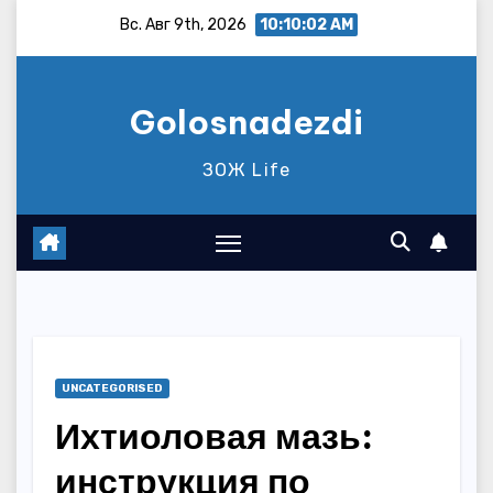
Перейти
Вс. Авг 9th, 2026
10:10:03 AM
к
содержимому
Golosnadezdi
ЗОЖ Life
UNCATEGORISED
Ихтиоловая мазь:
инструкция по