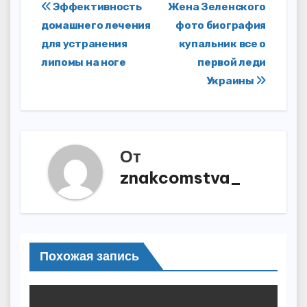
Навигация
Эффективность
Жена Зеленского
домашнего лечения
фото биография
по
для устранения
купальник все о
записям
липомы на ноге
первой леди
Украины
От
znakcomstva_
Похожая запись