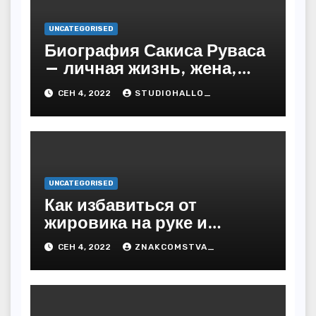
UNCATEGORISED
Биография Сакиса Руваса
— личная жизнь, жена,
дети. Главные моменты в
СЕН 4, 2022
STUDIOHALLO_
жизни и карьере
греческого певца
UNCATEGORISED
Как избавиться от
жировика на руке и
предупредить
СЕН 4, 2022
ZNAKCOMSTVA_
последствия