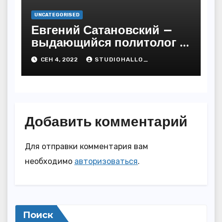
UNCATEGORISED
Евгений Сатановский —
выдающийся политолог и
публицист с бесподобной
СЕН 4, 2022
STUDIOHALLO_
биографией и
многочисленными
достижениями
Добавить комментарий
Для отправки комментария вам
необходимо
авторизоваться
.
Поиск