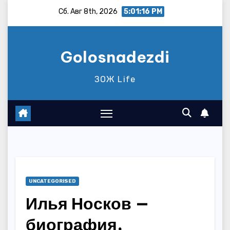
Перейти
Сб. Авг 8th, 2026
5:01:17 PM
к
содержимому
Golosnadezdi
ЗОЖ Life
UNCATEGORISED
Илья Носков —
биография,