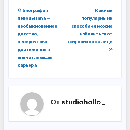
Навигация
Биография
Какими
певицы Inna —
популярными
по
необыкновенное
способами можно
записям
детство,
избавиться от
невероятные
жировиков на лице
достижения и
впечатляющая
карьера
От
studiohallo_