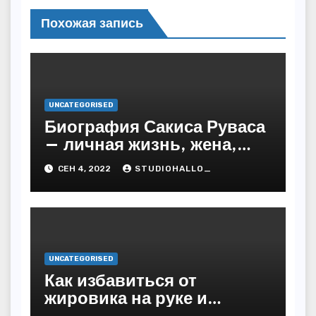
Похожая запись
UNCATEGORISED
Биография Сакиса Руваса
— личная жизнь, жена,
дети. Главные моменты в
СЕН 4, 2022
STUDIOHALLO_
жизни и карьере
греческого певца
UNCATEGORISED
Как избавиться от
жировика на руке и
предупредить