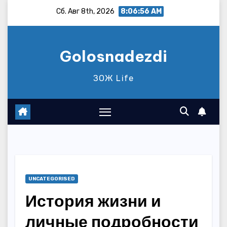
Перейти
Сб. Авг 8th, 2026
8:06:57 AM
к
содержимому
Golosnadezdi
ЗОЖ Life
UNCATEGORISED
История жизни и
личные подробности