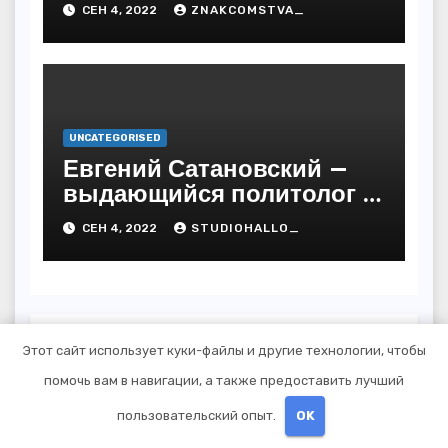
СЕН 4, 2022
ZNAKCOMSTVA_
последствия
UNCATEGORISED
Евгений Сатановский —
выдающийся политолог и
публицист с бесподобной
СЕН 4, 2022
STUDIOHALLO_
биографией и
многочисленными
достижениями
Добавить комментарий
Этот сайт использует куки-файлы и другие технологии, чтобы
помочь вам в навигации, а также предоставить лучший
Для отправки комментария вам
пользовательский опыт.
OK
необходимо
авторизоваться
.