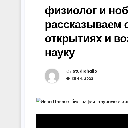
р
m
физиолог и ноб
l
а
a
в
рассказываем о
s
и
открытиях и в
s
т
n
ь
науку
i
k
От
studiohallo_
i
СЕН 4, 2022