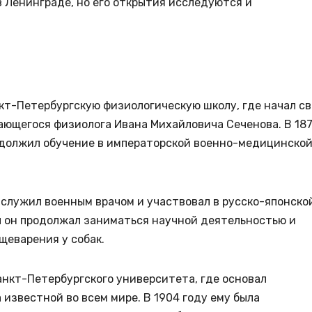
в Ленинграде, но его открытия исследуются и
нкт-Петербургскую физиологическую школу, где начал с
ающегося физиолога Ивана Михайловича Сеченова. В 18
родолжил обучение в императорской военно-медицинско
 служил военным врачом и участвовал в русско-японско
ы он продолжал заниматься научной деятельностью и
щеварения у собак.
анкт-Петербургского университета, где основал
 известной во всем мире. В 1904 году ему была