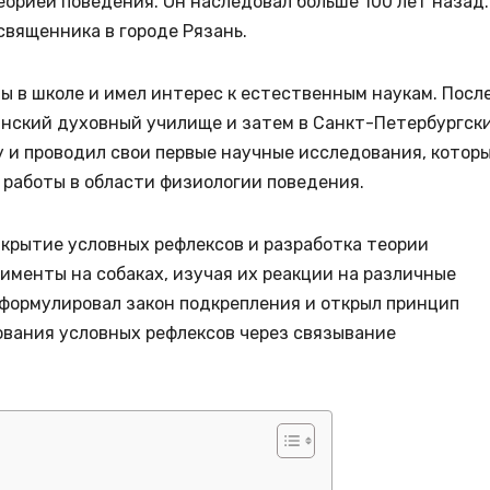
орией поведения. Он наследовал больше 100 лет назад.
священника в городе Рязань.
ы в школе и имел интерес к естественным наукам. Посл
занский духовный училище и затем в Санкт-Петербургск
 и проводил свои первые научные исследования, котор
 работы в области физиологии поведения.
крытие условных рефлексов и разработка теории
рименты на собаках, изучая их реакции на различные
сформулировал закон подкрепления и открыл принцип
вания условных рефлексов через связывание