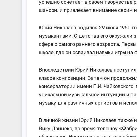
успешно сочетает в своем творчестве ра
шансон, и привлекает внимание своим 
Юрий Николаев родился 29 июля 1950 го
музыкантами. С детства его окружали з
сфере с самого раннего возраста. Перв
школе, где он осваивал навыки игры на 
Впоследствии Юрий Николаев поступил в
классе композиции. Затем он продолжи
консерватории имени П.И. Чайковского,
уникальной музыкальной интуиции и т
музыку для различных артистов и испо
В личной жизни Юрий Николаев также н
Вику Дайнеко, во время телешоу «Фабри
общая дочь. Несмотря на то, что у обо