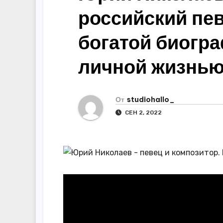
р
m
российский пев
l
а
a
в
богатой биогр
s
и
личной жизнь
s
т
n
ь
i
От
studiohallo_
k
СЕН 2, 2022
i