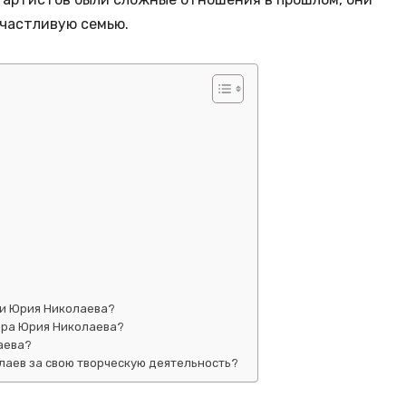
счастливую семью.
ии Юрия Николаева?
ера Юрия Николаева?
аева?
лаев за свою творческую деятельность?