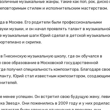
зличные музыкальные жанры, такие как поп, рок, диско 
неповторимым стилем и исполнительским мастерством.
да в Москве. Его родители были профессиональными
вуки музыки, и он начал проявлять талант в музыкально
ые музыкальные шаги Юрий сделал в детской музыкально
фортепиано и скрипке.
 Гнесинскую музыкальную школу, где он обучался в
л свое образование в Московской государственной
 где получил специальность композитора. Благодаря сво
аланту, Юрий стал известным композитором, создающим
лнителей.
е менее успешен. Он встретил свою будущую жену, пев
ка Звезд». Они поженились в 2009 году и у них родилас
их артистов были сложные отношения в прошлом, они