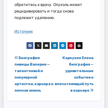
обратитесь к врачу. Опухоль может
рецидивировать и тогда снова
подлежит удалению.
Источник
Навигация
Биография
Каркукли Елена
певицы Валерии —
биография —
по
талантливой и
удивительные
записям
популярной
события и
артистки, карьера и
впечатляющий путь
личная жизнь
в карьере