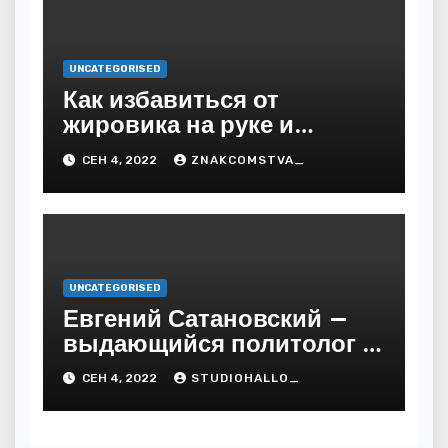
UNCATEGORISED
Как избавиться от
жировика на руке и
предупредить
СЕН 4, 2022
ZNAKCOMSTVA_
последствия
UNCATEGORISED
Евгений Сатановский —
выдающийся политолог и
публицист с бесподобной
СЕН 4, 2022
STUDIOHALLO_
биографией и
многочисленными
достижениями