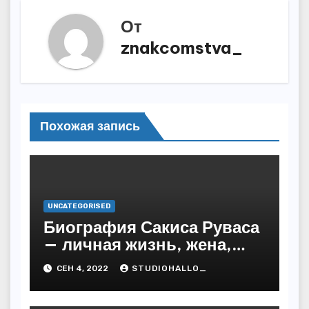
От
znakcomstva_
Похожая запись
UNCATEGORISED
Биография Сакиса Руваса
— личная жизнь, жена,
дети. Главные моменты в
СЕН 4, 2022
STUDIOHALLO_
жизни и карьере
греческого певца