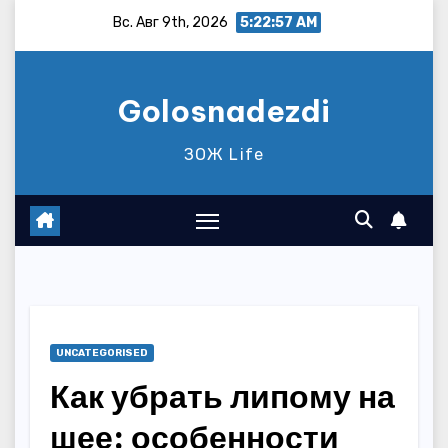
Перейти
Вс. Авг 9th, 2026
5:22:58 AM
к
содержимому
Golosnadezdi
ЗОЖ Life
UNCATEGORISED
Как убрать липому на
шее: особенности