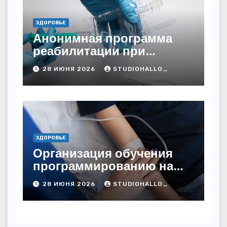
ЗДОРОВЬЕ
Анонимная программа
реабилитации при
алкогольной зависимости
28 ИЮНЯ 2026
STUDIOHALLO_
с персональным
подходом и
лицензированными
врачами
ЗДОРОВЬЕ
Организация обучения
программированию на
дому
28 ИЮНЯ 2026
STUDIOHALLO_