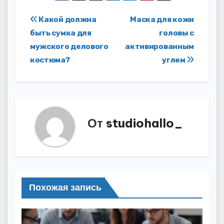
Навигация
Какой должна
Маска для кожи
быть сумка для
головы с
по
мужского делового
активированным
записям
костюма?
углем
От
studiohallo_
Похожая запись