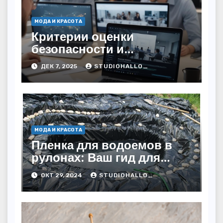
МОДА И КРАСОТА
Критерии оценки
безопасности и
легитимности онлайн-
ДЕК 7, 2025
STUDIOHALLO_
сервисов для работы с
кредитами
МОДА И КРАСОТА
Пленка для водоемов в
рулонах: Ваш гид для
выбора и применения
ОКТ 29, 2024
STUDIOHALLO_