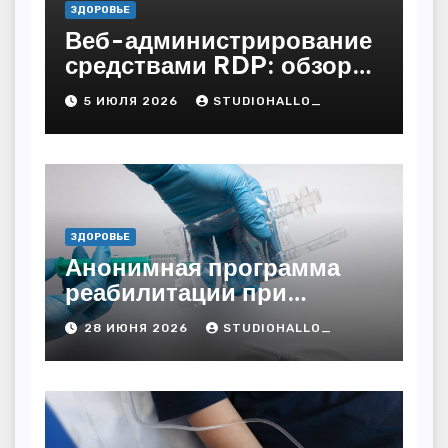
ЗДОРОВЬЕ
Веб-администрирование
средствами RDP: обзор
технических решений
5 ИЮЛЯ 2026
STUDIOHALLO_
ЗДОРОВЬЕ
Анонимная программа
реабилитации при
алкогольной зависимости
28 ИЮНЯ 2026
STUDIOHALLO_
с персональным
подходом и
лицензированными
врачами