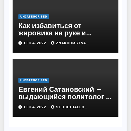
UNCATEGORISED
Как избавиться от
жировика на руке и
предупредить
СЕН 4, 2022
ZNAKCOMSTVA_
последствия
UNCATEGORISED
Евгений Сатановский —
выдающийся политолог и
публицист с бесподобной
СЕН 4, 2022
STUDIOHALLO_
биографией и
многочисленными
достижениями