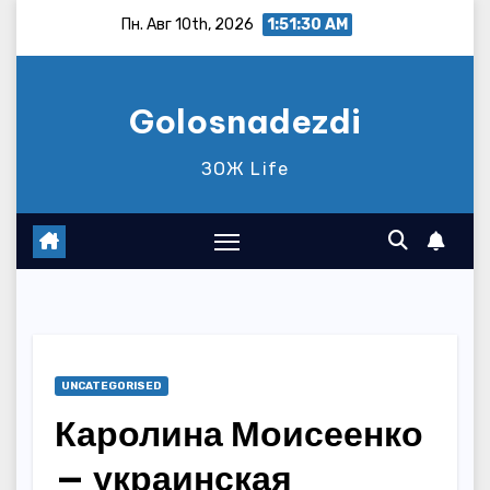
Перейти
Пн. Авг 10th, 2026
1:51:31 AM
к
содержимому
Golosnadezdi
ЗОЖ Life
UNCATEGORISED
Каролина Моисеенко
— украинская