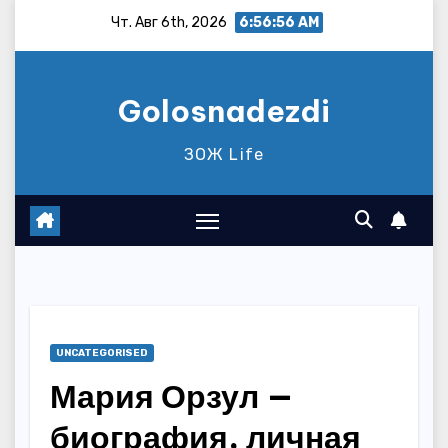
Перейти
Чт. Авг 6th, 2026
6:56:57 AM
к
содержимому
Golosnadezdi
ЗОЖ Life
UNCATEGORISED
Мария Орзул —
биография, личная