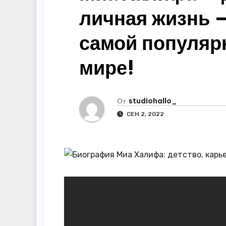
р
m
личная жизнь —
l
а
a
в
самой популяр
s
и
мире!
s
т
n
ь
i
От
studiohallo_
k
СЕН 2, 2022
i