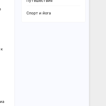
Путешествия
е
Спорт и йога
 к
Миа