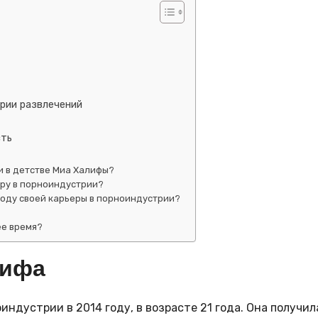
трии развлечений
сть
и в детстве Миа Халифы?
еру в порноиндустрии?
воду своей карьеры в порноиндустрии?
?
ее время?
лифа
индустрии в 2014 году, в возрасте 21 года. Она получил