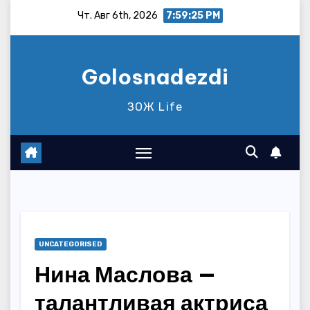
Перейти
Чт. Авг 6th, 2026
7:59:26 PM
к
содержимому
Golosnadezdi
ЗОЖ Life
UNCATEGORISED
Нина Маслова —
талантливая актриса