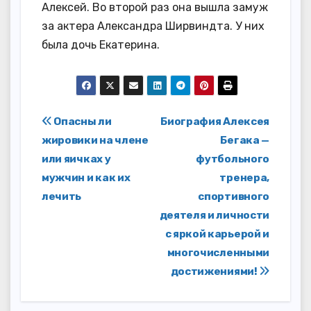
Алексей. Во второй раз она вышла замуж
за актера Александра Ширвиндта. У них
была дочь Екатерина.
Навигация
Опасны ли
Биография Алексея
жировики на члене
Бегака —
по
или яичках у
футбольного
записям
мужчин и как их
тренера,
лечить
спортивного
деятеля и личности
с яркой карьерой и
многочисленными
достижениями!