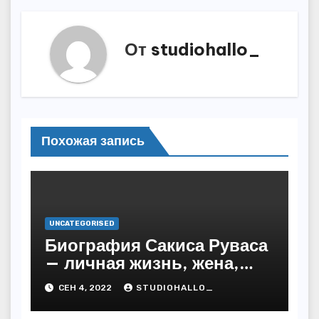
От
studiohallo_
Похожая запись
UNCATEGORISED
Биография Сакиса Руваса
— личная жизнь, жена,
дети. Главные моменты в
СЕН 4, 2022
STUDIOHALLO_
жизни и карьере
греческого певца