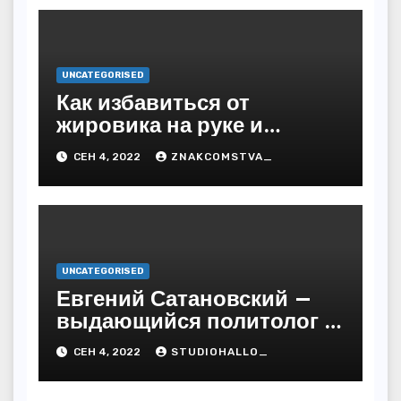
UNCATEGORISED
Как избавиться от
жировика на руке и
предупредить
СЕН 4, 2022
ZNAKCOMSTVA_
последствия
UNCATEGORISED
Евгений Сатановский —
выдающийся политолог и
публицист с бесподобной
СЕН 4, 2022
STUDIOHALLO_
биографией и
многочисленными