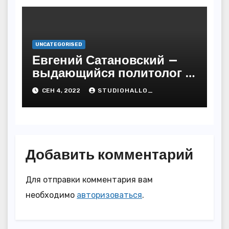
UNCATEGORISED
Евгений Сатановский —
выдающийся политолог и
публицист с бесподобной
СЕН 4, 2022
STUDIOHALLO_
биографией и
многочисленными
достижениями
Добавить комментарий
Для отправки комментария вам
необходимо
авторизоваться
.