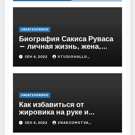
UNCATEGORISED
Биография Сакиса Руваса
— личная жизнь, жена,
дети. Главные моменты в
СЕН 4, 2022
STUDIOHALLO_
жизни и карьере
греческого певца
UNCATEGORISED
Как избавиться от
жировика на руке и
предупредить
СЕН 4, 2022
ZNAKCOMSTVA_
последствия