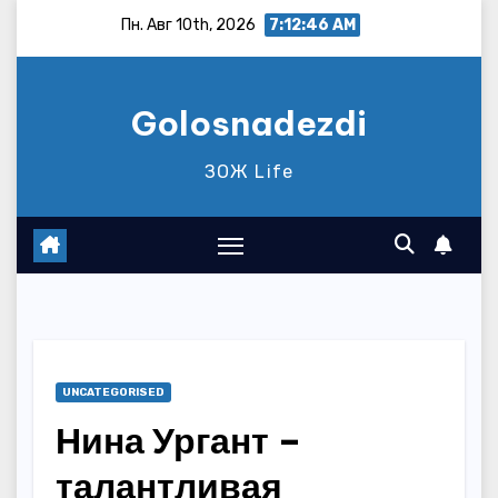
Перейти
Пн. Авг 10th, 2026
7:12:47 AM
к
содержимому
Golosnadezdi
ЗОЖ Life
UNCATEGORISED
Нина Ургант –
талантливая