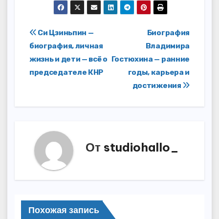
Навигация
Си Цзиньпин —
Биография
биография, личная
Владимира
по
жизнь и дети — всё о
Гостюхина — ранние
записям
председателе КНР
годы, карьера и
достижения
От
studiohallo_
Похожая запись