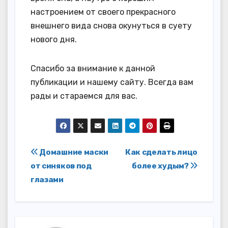
настроением от своего прекрасного
внешнего вида снова окунуться в суету
нового дня.
Спасибо за внимание к данной
публикации и нашему сайту. Всегда вам
рады и стараемся для вас.
Навигация
Домашние маски
Как сделать лицо
от синяков под
более худым?
по
глазами
записям