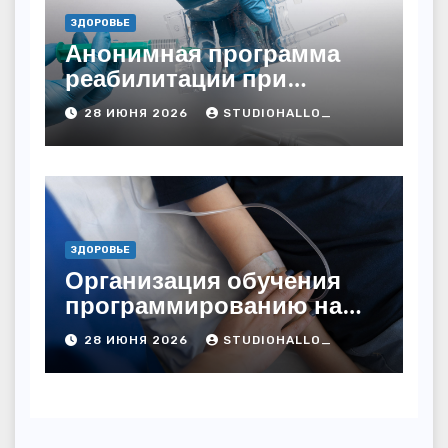
ЗДОРОВЬЕ
Анонимная программа
реабилитации при
алкогольной зависимости
28 ИЮНЯ 2026
STUDIOHALLO_
с персональным
подходом и
лицензированными
врачами
ЗДОРОВЬЕ
Организация обучения
программированию на
дому
28 ИЮНЯ 2026
STUDIOHALLO_