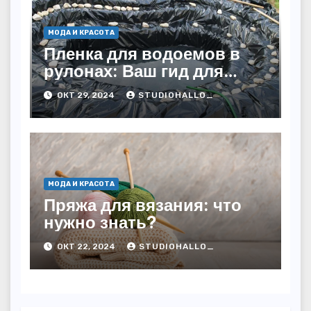
МОДА И КРАСОТА
Пленка для водоемов в
рулонах: Ваш гид для
выбора и применения
ОКТ 29, 2024
STUDIOHALLO_
МОДА И КРАСОТА
Пряжа для вязания: что
нужно знать?
ОКТ 22, 2024
STUDIOHALLO_