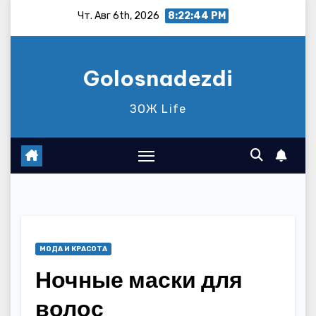
Перейти
Чт. Авг 6th, 2026
8:22:46 PM
к
содержимому
Golosnadezdi
ЗОЖ Life
МОДА И КРАСОТА
Ночные маски для
волос