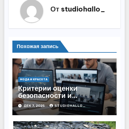
От
studiohallo_
Похожая запись
МОДА И КРАСОТА
Критерии оценки
безопасности и
легитимности онлайн-
ДЕК 7, 2025
STUDIOHALLO_
сервисов для работы с
кредитами