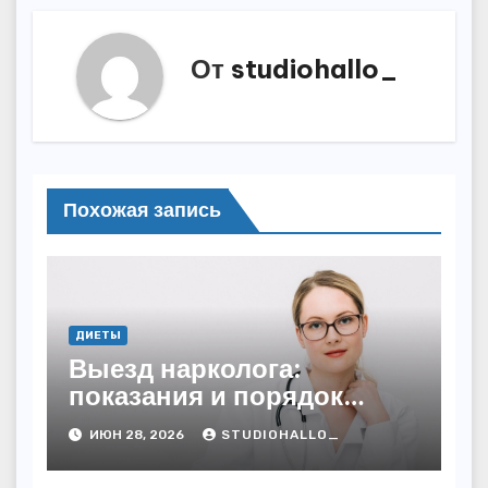
От
studiohallo_
Похожая запись
ДИЕТЫ
Выезд нарколога:
показания и порядок
проведения осмотра и
ИЮН 28, 2026
STUDIOHALLO_
оказания помощи