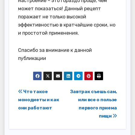
настроение – это гораздо проще, чем
может показаться! Данный рецепт
поражает не только высокой
эффективностью в кратчайшие сроки, но
и простотой применения.
Спасибо за внимание к данной
публикации
Навигация
Что такое
Завтрак съешь сам,
монодиеты и как
или все о пользе
по
они работают
первого приема
записям
пищи