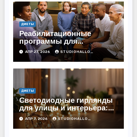
ДИЕТЫ
Реабилитационные
программы для
наркозависимых от
АПР 27, 2026
STUDIOHALLO_
25000 рублей
ДИЕТЫ
Светодиодные гирлянды
для улицы и интерьера:
виды, характеристики и
АПР 7, 2026
STUDIOHALLO_
сферы применения