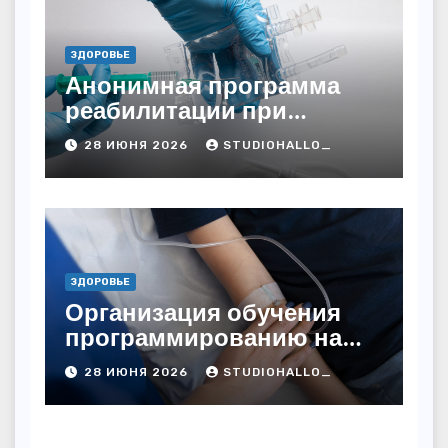
ЗДОРОВЬЕ
Анонимная программа
реабилитации при
алкогольной зависимости
28 ИЮНЯ 2026
STUDIOHALLO_
с персональным
подходом и
лицензированными
врачами
ЗДОРОВЬЕ
Организация обучения
программированию на
дому
28 ИЮНЯ 2026
STUDIOHALLO_