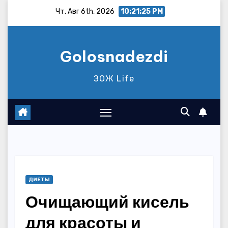
Перейти
Чт. Авг 6th, 2026
10:21:26 PM
к
содержимому
Golosnadezdi
ЗОЖ Life
ДИЕТЫ
Очищающий кисель
для красоты и