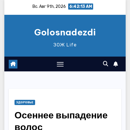
Перейти
Вс. Авг 9th, 2026
6:42:14 AM
к
содержимому
Golosnadezdi
ЗОЖ Life
ЗДОРОВЬЕ
Осеннее выпадение
волос