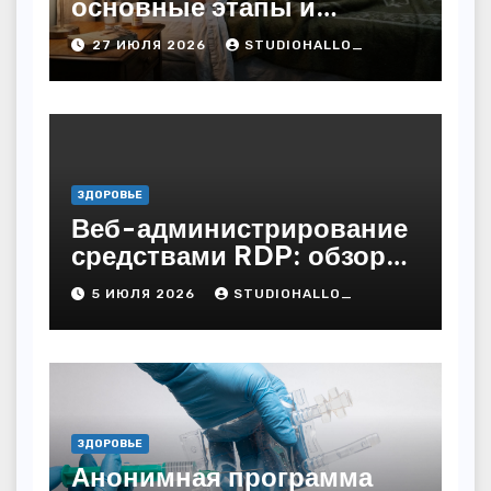
основные этапы и
методы
27 ИЮЛЯ 2026
STUDIOHALLO_
ЗДОРОВЬЕ
Веб-администрирование
средствами RDP: обзор
технических решений
5 ИЮЛЯ 2026
STUDIOHALLO_
ЗДОРОВЬЕ
Анонимная программа