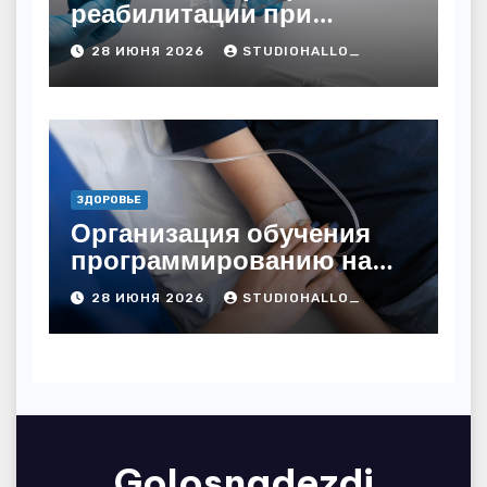
реабилитации при
алкогольной зависимости
28 ИЮНЯ 2026
STUDIOHALLO_
с персональным
подходом и
лицензированными
врачами
ЗДОРОВЬЕ
Организация обучения
программированию на
дому
28 ИЮНЯ 2026
STUDIOHALLO_
Golosnadezdi