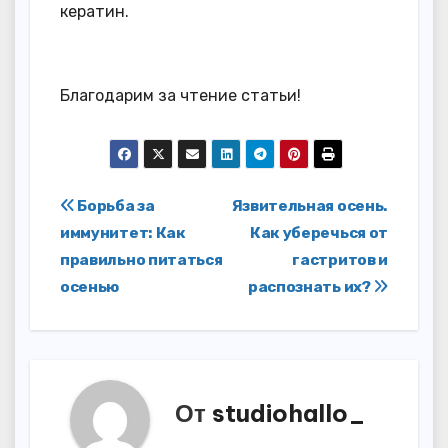
кератин.
Благодарим за чтение статьи!
Навигация
Борьба за
Язвительная осень.
иммунитет: Как
Как уберечься от
по
правильно питаться
гастритов и
записям
осенью
распознать их?
От
studiohallo_