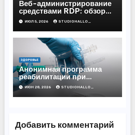
Веб-администрирование
средствами RDP: обзор
технических решений
ИЮЛ 5, 2026
STUDIOHALLO_
ЗДОРОВЬЕ
Анонимная программа
реабилитации при
алкогольной зависимости
ИЮН 28, 2026
STUDIOHALLO_
с персональным
подходом и
лицензированными
врачами
Добавить комментарий